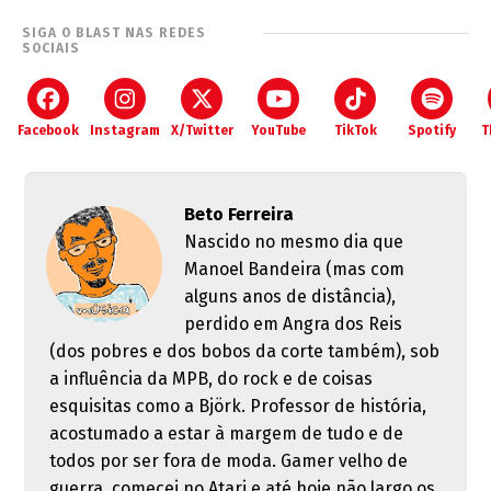
SIGA O BLAST NAS REDES
SOCIAIS
Facebook
Instagram
X/Twitter
YouTube
TikTok
Spotify
T
Beto Ferreira
Nascido no mesmo dia que
Manoel Bandeira (mas com
alguns anos de distância),
perdido em Angra dos Reis
(dos pobres e dos bobos da corte também), sob
a influência da MPB, do rock e de coisas
esquisitas como a Björk. Professor de história,
acostumado a estar à margem de tudo e de
todos por ser fora de moda. Gamer velho de
guerra, comecei no Atari e até hoje não largo os