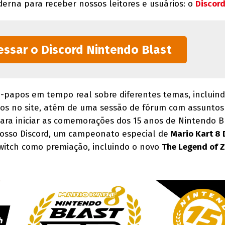
rna para receber nossos leitores e usuários: o
Discor
essar o Discord Nintendo Blast
-papos em tempo real sobre diferentes temas, incluind
ados no site, atém de uma sessão de fórum com assuntos
para iniciar as comemorações dos 15 anos de Nintendo Bl
nosso Discord, um campeonato especial de
Mario Kart 8 
witch como premiação, incluindo o novo
The Legend of Z