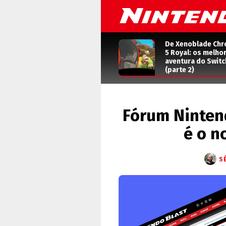
De Xenoblade Chr
5 Royal: os melho
aventura do Switc
(parte 2)
Fórum Nintend
é o n
S