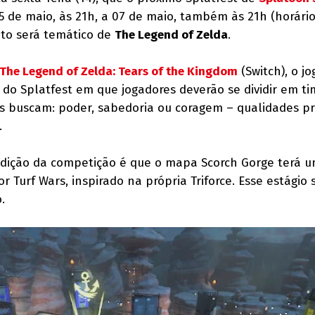
5 de maio, às 21h, a 07 de maio, também às 21h (horári
ento será temático de
The Legend of Zelda
.
The Legend of Zelda: Tears of the Kingdom
(Switch), o jo
 do Splatfest em que jogadores deverão se dividir em t
s buscam: poder, sabedoria ou coragem – qualidades p
.
dição da competição é que o mapa Scorch Gorge terá 
r Turf Wars, inspirado na própria Triforce. Esse estágio 
.