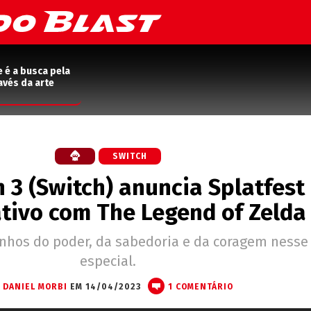
e é a busca pela
avés da arte
SWITCH
 3 (Switch) anuncia Splatfest
tivo com The Legend of Zelda
inhos do poder, da sabedoria e da coragem nesse
especial.
DANIEL MORBI
EM 14/04/2023
1 COMENTÁRIO