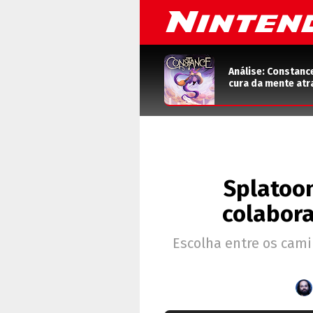
Análise: Constanc
cura da mente atr
Splatoon
colabora
Escolha entre os cam