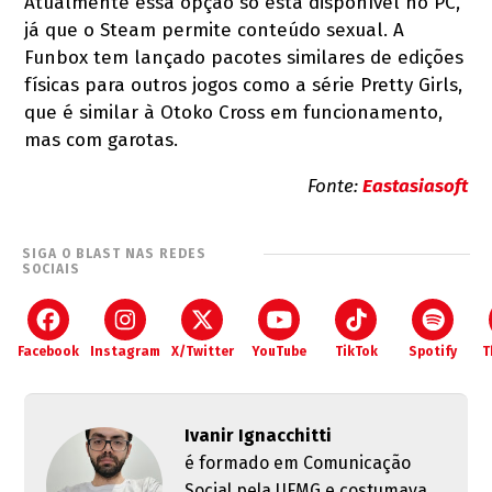
Atualmente essa opção só está disponível no PC,
já que o Steam permite conteúdo sexual. A
Funbox tem lançado pacotes similares de edições
físicas para outros jogos como a série Pretty Girls,
que é similar à Otoko Cross em funcionamento,
mas com garotas.
Fonte:
Eastasiasoft
SIGA O BLAST NAS REDES
SOCIAIS
Facebook
Instagram
X/Twitter
YouTube
TikTok
Spotify
T
Ivanir Ignacchitti
é formado em Comunicação
Social pela UFMG e costumava