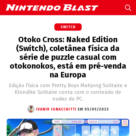
SWITCH
Otoko Cross: Naked Edition
(Switch), coletânea física da
série de puzzle casual com
otokonokos, está em pré-venda
na Europa
Edição física com Pretty Boys Mahjong Solitaire e
Klondike Solitaire conta com o conteúdo de
nudez do PC.
IVANIR IGNACCHITTI
EM 05/05/2023