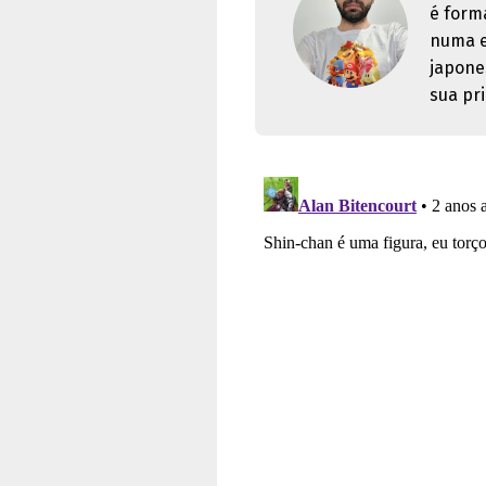
é form
numa e
japone
sua pri