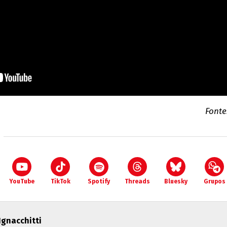
Fonte
YouTube
TikTok
Spotify
Threads
Bluesky
Grupos
 Ignacchitti