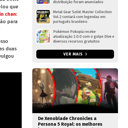
distribuição foram anunciados
elou que
Metal Gear Solid: Master Collection
in chan:
Vol.2 contará com legendas em
são para
português brasileiro
Pokémon Pokopia recebe
atualização 2.0.0 com o golpe Dive e
osso
diversos recursos gratuitos
as duas
VER MAIS
vulgou
De Xenoblade Chronicles a
Persona 5 Royal: os melhores