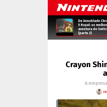
De Xenoblade Chr
5 Royal: os melho
aventura do Switc
(parte 2)
Crayon Shin
a
A empresa
IV