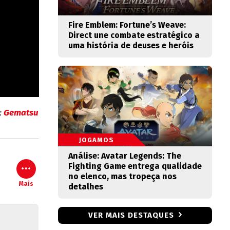
Fire Emblem: Fortune’s Weave:
Direct une combate estratégico a
uma história de deuses e heróis
:
Gematsu
JOGAMOS
Análise: Avatar Legends: The
Fighting Game entrega qualidade
no elenco, mas tropeça nos
Mais
detalhes
VER MAIS DESTAQUES