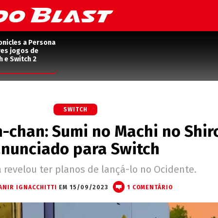
onicles a Persona
res jogos de
h e Switch 2
SWITCH
-chan: Sumi no Machi no Shir
nunciado para Switch
 revelou ter planos de lançá-lo no Ocidente.
ANIR IGNACCHITTI
EM 15/09/2023
1 COMENTÁRIO