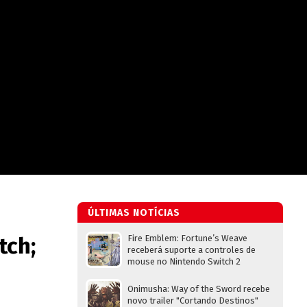
ÚLTIMAS NOTÍCIAS
tch;
Fire Emblem: Fortune’s Weave
receberá suporte a controles de
mouse no Nintendo Switch 2
Onimusha: Way of the Sword recebe
novo trailer "Cortando Destinos"