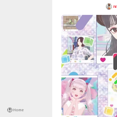
I
Home