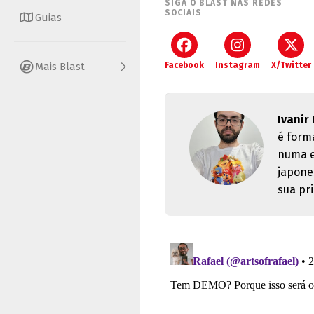
SIGA O BLAST NAS REDES
SOCIAIS
Guias
Mais Blast
Facebook
Instagram
X/Twitter
Ivanir
é form
numa e
japone
sua pri