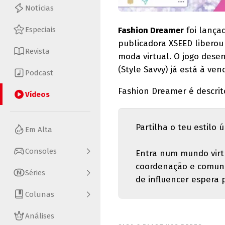
Notícias
Especiais
Fashion Dreamer
foi lança
publicadora XSEED liberou
Revista
moda virtual. O jogo dese
(Style Savvy) já está à v
Podcast
Fashion Dreamer é descrit
Vídeos
Partilha o teu estilo
Em Alta
Consoles
Entra num mundo virt
coordenação e comuni
Séries
de influencer espera p
Colunas
Análises