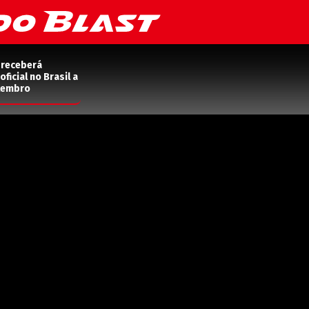
 receberá
ficial no Brasil a
etembro