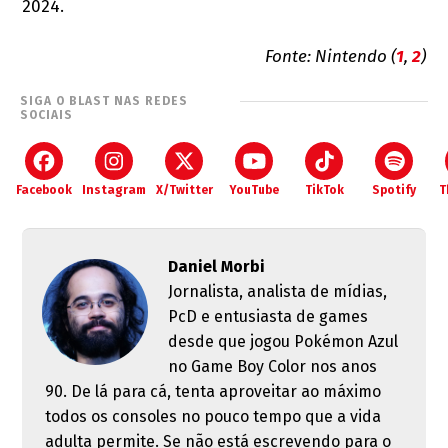
2024.
Fonte: Nintendo (
1
,
2
)
SIGA O BLAST NAS REDES
SOCIAIS
Facebook
Instagram
X/Twitter
YouTube
TikTok
Spotify
T
Daniel Morbi
Jornalista, analista de mídias,
PcD e entusiasta de games
desde que jogou Pokémon Azul
no Game Boy Color nos anos
90. De lá para cá, tenta aproveitar ao máximo
todos os consoles no pouco tempo que a vida
adulta permite. Se não está escrevendo para o