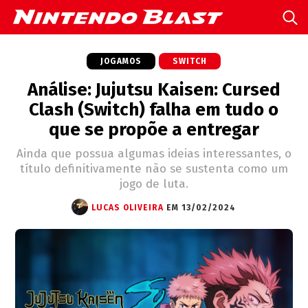
JOGAMOS
SWITCH
Análise: Jujutsu Kaisen: Cursed
Clash (Switch) falha em tudo o
que se propõe a entregar
Ainda que possua algumas ideias interessantes, o
título definitivamente não se sustenta como um
jogo de luta.
LUCAS OLIVEIRA
EM 13/02/2024