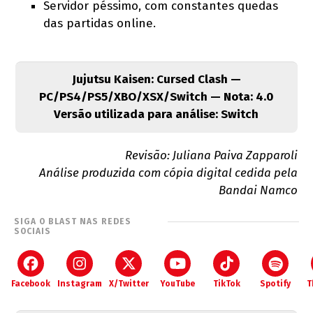
Servidor péssimo, com constantes quedas
das partidas online.
Jujutsu Kaisen: Cursed Clash —
PC/PS4/PS5/XBO/XSX/Switch — Nota: 4.0
Versão utilizada para análise: Switch
Revisão: Juliana Paiva Zapparoli
Análise produzida com cópia digital cedida pela
Bandai Namco
SIGA O BLAST NAS REDES
SOCIAIS
Facebook
Instagram
X/Twitter
YouTube
TikTok
Spotify
T