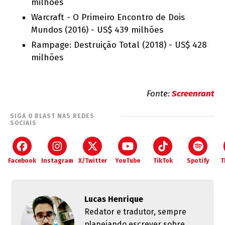
milhões
Warcraft - O Primeiro Encontro de Dois
Mundos (2016) - US$ 439 milhões
Rampage: Destruição Total (2018) - US$ 428
milhões
Fonte:
Screenrant
SIGA O BLAST NAS REDES
SOCIAIS
Facebook
Instagram
X/Twitter
YouTube
TikTok
Spotify
T
Lucas Henrique
Redator e tradutor, sempre
planejando escrever sobre