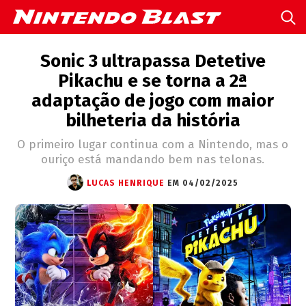
Sonic 3 ultrapassa Detetive
Pikachu e se torna a 2ª
adaptação de jogo com maior
bilheteria da história
O primeiro lugar continua com a Nintendo, mas o
ouriço está mandando bem nas telonas.
LUCAS HENRIQUE
EM 04/02/2025