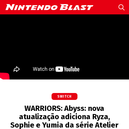
SWITCH
WARRIORS: Abyss: nova
atualização adiciona Ryza,
Sophie e Yumia da série Atelier