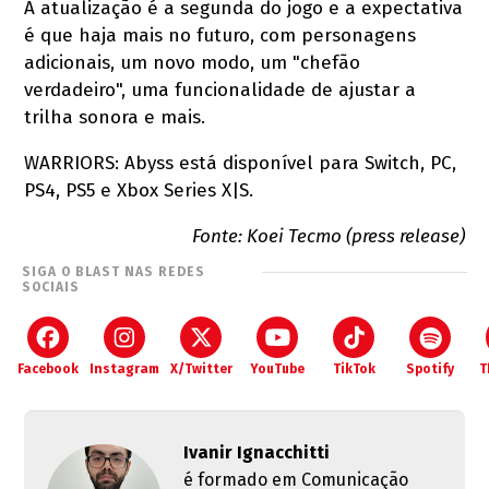
A atualização é a segunda do jogo e a expectativa
é que haja mais no futuro, com personagens
adicionais, um novo modo, um "chefão
verdadeiro", uma funcionalidade de ajustar a
trilha sonora e mais.
WARRIORS: Abyss está disponível para Switch, PC,
PS4, PS5 e Xbox Series X|S.
Fonte: Koei Tecmo (press release)
SIGA O BLAST NAS REDES
SOCIAIS
Facebook
Instagram
X/Twitter
YouTube
TikTok
Spotify
T
Ivanir Ignacchitti
é formado em Comunicação