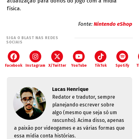
atualização para donos do jogo com a mídia
física.
Fonte:
Nintendo eShop
SIGA O BLAST NAS REDES
SOCIAIS
Facebook
Instagram
X/Twitter
YouTube
TikTok
Spotify
T
Lucas Henrique
Redator e tradutor, sempre
planejando escrever sobre
algo (mesmo que seja só um
rascunho). Acima disso, apenas
a paixão por videogames e as várias formas que
essa mídia conta histórias.