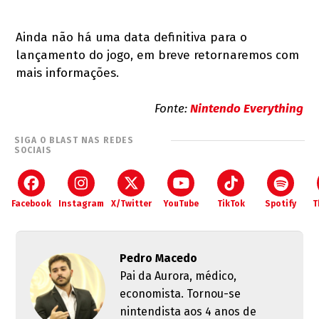
Ainda não há uma data definitiva para o
lançamento do jogo, em breve retornaremos com
mais informações.
Fonte:
Nintendo Everything
SIGA O BLAST NAS REDES
SOCIAIS
Facebook
Instagram
X/Twitter
YouTube
TikTok
Spotify
T
Pedro Macedo
Pai da Aurora, médico,
economista. Tornou-se
nintendista aos 4 anos de