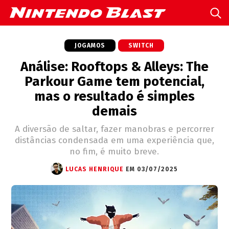
JOGAMOS
SWITCH
Análise: Rooftops & Alleys: The
Parkour Game tem potencial,
mas o resultado é simples
demais
A diversão de saltar, fazer manobras e percorrer
distâncias condensada em uma experiência que,
no fim, é muito breve.
LUCAS HENRIQUE
EM 03/07/2025