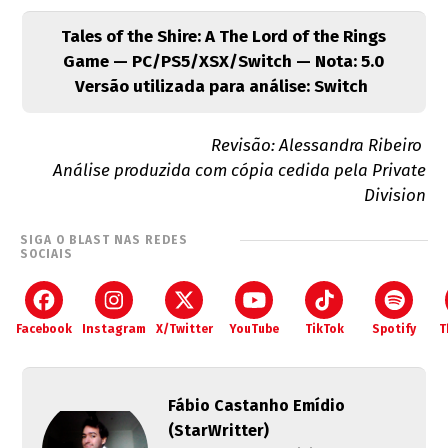
Tales of the Shire: A The Lord of the Rings
Game — PC/PS5/XSX/Switch — Nota: 5.0
Versão utilizada para análise: Switch
Revisão: Alessandra Ribeiro
Análise produzida com cópia cedida pela Private
Division
SIGA O BLAST NAS REDES
SOCIAIS
Facebook
Instagram
X/Twitter
YouTube
TikTok
Spotify
T
Fábio Castanho Emídio
(StarWritter)