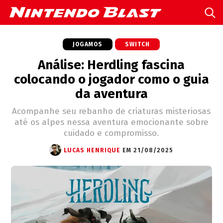
JOGAMOS
SWITCH
Análise: Herdling fascina
colocando o jogador como o guia
da aventura
Acompanhe seu rebanho de criaturas misteriosas
até os alpes nessa aventura emocionante sobre
cuidado e compromisso.
LUCAS HENRIQUE
EM 21/08/2025