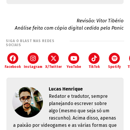
Revisão: Vitor Tibério
Análise feita com cópia digital cedida pela Panic
SIGA O BLAST NAS REDES
SOCIAIS
Facebook
Instagram
X/Twitter
YouTube
TikTok
Spotify
T
Lucas Henrique
Redator e tradutor, sempre
planejando escrever sobre
algo (mesmo que seja só um
rascunho). Acima disso, apenas
a paixão por videogames e as várias formas que