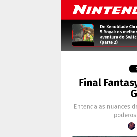
De Xenoblade Chr
5 Royal: os melho
aventura do Switc
(parte 2)
Final Fantas
G
Entenda as nuances d
poderos