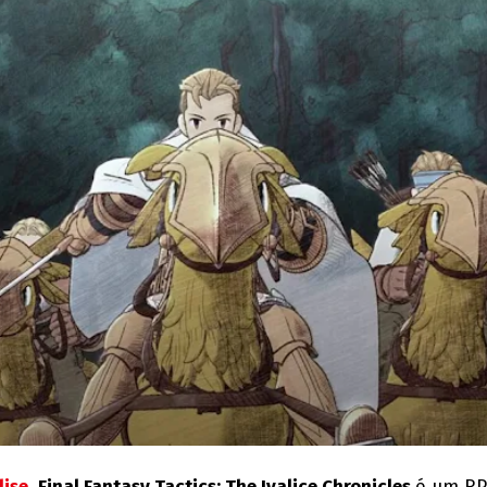
lise
,
Final Fantasy Tactics: The Ivalice Chronicles
é um R