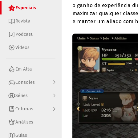
o ganho de experiência dim
Especiais
maximizar qualquer class
e manter um aliado com h
Revista
Podcast
Vídeos
Em Alta
Consoles
Séries
Colunas
Análises
Guias