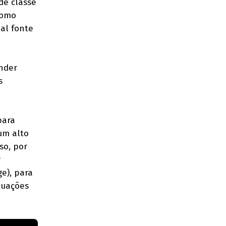
de classe
como
al fonte
ender
s
para
um alto
so, por
r
e), para
tuações