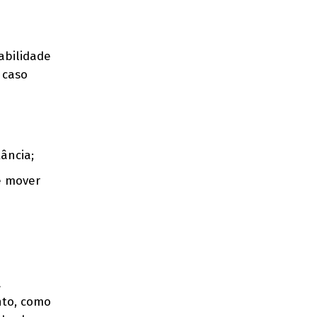
abilidade
 caso
o
ância;
e mover
a
nto, como