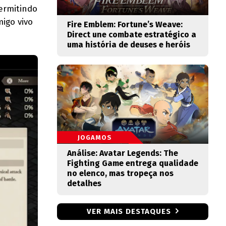
permitindo
igo vivo
Fire Emblem: Fortune’s Weave:
Direct une combate estratégico a
uma história de deuses e heróis
JOGAMOS
Análise: Avatar Legends: The
Fighting Game entrega qualidade
no elenco, mas tropeça nos
detalhes
VER MAIS DESTAQUES