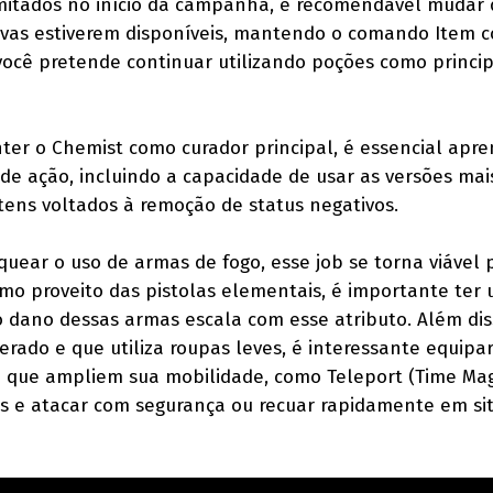
mitados no início da campanha, é recomendável mudar 
tivas estiverem disponíveis, mantendo o comando Item 
você pretende continuar utilizando poções como princip
ter o Chemist como curador principal, é essencial apr
 de ação, incluindo a capacidade de usar as versões mai
tens voltados à remoção de status negativos.
quear o uso de armas de fogo, esse job se torna viável 
imo proveito das pistolas elementais, é importante ter 
e o dano dessas armas escala com esse atributo. Além dis
rado e que utiliza roupas leves, é interessante equipa
 que ampliem sua mobilidade, como Teleport (Time Mag
as e atacar com segurança ou recuar rapidamente em si