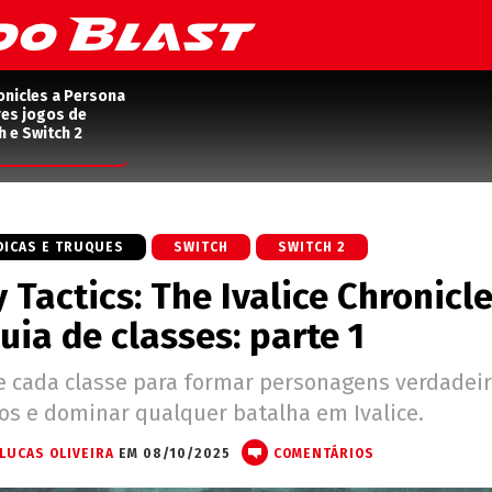
onicles a Persona
res jogos de
h e Switch 2
DICAS E TRUQUES
SWITCH
SWITCH 2
y Tactics: The Ivalice Chronicl
uia de classes: parte 1
e cada classe para formar personagens verdadei
os e dominar qualquer batalha em Ivalice.
LUCAS OLIVEIRA
EM 08/10/2025
COMENTÁRIOS