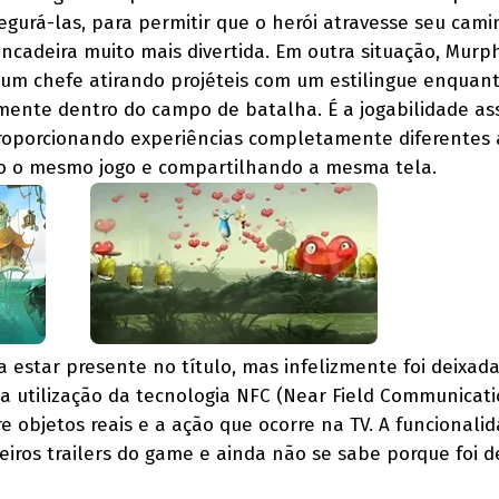
egurá-las, para permitir que o herói atravesse seu cami
incadeira muito mais divertida. Em outra situação, Murp
um chefe atirando projéteis com um estilingue enquan
mente dentro do campo de batalha. É a jogabilidade as
proporcionando experiências completamente diferentes 
o o mesmo jogo e compartilhando a mesma tela.
 estar presente no título, mas infelizmente foi deixad
a utilização da tecnologia NFC (Near Field Communicati
re objetos reais e a ação que ocorre na TV. A funcionalid
iros trailers do game e ainda não se sabe porque foi d