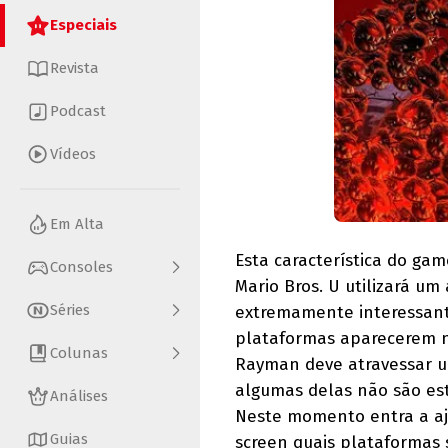
Especiais
Revista
Podcast
Vídeos
Em Alta
Esta característica do g
Consoles
Mario Bros. U utilizará um
Séries
extremamente interessante
plataformas aparecerem n
Colunas
Rayman deve atravessar u
algumas delas não são es
Análises
Neste momento entra a aj
Guias
screen quais plataformas