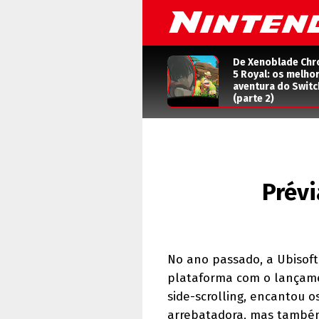
De Xenoblade Chr
5 Royal: os melho
aventura do Switc
(parte 2)
Prévi
No ano passado, a Ubisof
plataforma com o lança
side-scrolling, encantou o
arrebatadora, mas também