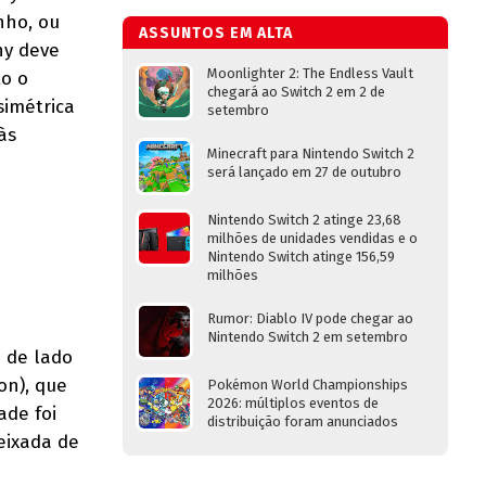
nho, ou
ASSUNTOS EM ALTA
hy deve
Moonlighter 2: The Endless Vault
to o
chegará ao Switch 2 em 2 de
simétrica
setembro
às
Minecraft para Nintendo Switch 2
será lançado em 27 de outubro
Nintendo Switch 2 atinge 23,68
milhões de unidades vendidas e o
Nintendo Switch atinge 156,59
milhões
Rumor: Diablo IV pode chegar ao
Nintendo Switch 2 em setembro
a de lado
on), que
Pokémon World Championships
2026: múltiplos eventos de
ade foi
distribuição foram anunciados
eixada de