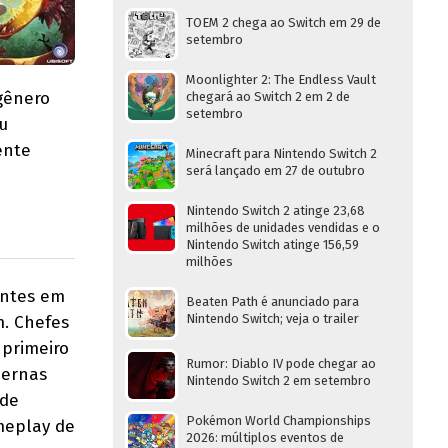
TOEM 2 chega ao Switch em 29 de
setembro
Moonlighter 2: The Endless Vault
gênero
chegará ao Switch 2 em 2 de
setembro
u
ente
Minecraft para Nintendo Switch 2
será lançado em 27 de outubro
Nintendo Switch 2 atinge 23,68
milhões de unidades vendidas e o
Nintendo Switch atinge 156,59
milhões
entes em
Beaten Path é anunciado para
Nintendo Switch; veja o trailer
m. Chefes
 primeiro
Rumor: Diablo IV pode chegar ao
pernas
Nintendo Switch 2 em setembro
 de
Pokémon World Championships
meplay de
2026: múltiplos eventos de