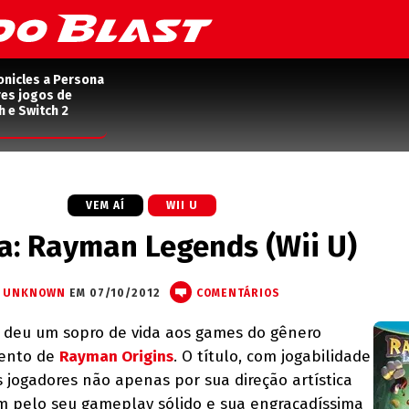
onicles a Persona
res jogos de
h e Switch 2
VEM AÍ
WII U
a: Rayman Legends (Wii U)
UNKNOWN
EM 07/10/2012
COMENTÁRIOS
t deu um sopro de vida aos games do gênero
mento de
Rayman Origins
. O título, com jogabilidade
s jogadores não apenas por sua direção artística
 pelo seu gameplay sólido e sua engraçadíssima