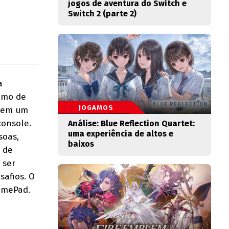
jogos de aventura do Switch e
Switch 2 (parte 2)
a
ximo de
JOGAMOS
ecem um
console.
Análise: Blue Reflection Quartet:
uma experiência de altos e
soas,
baixos
e de
 ser
safios. O
amePad.