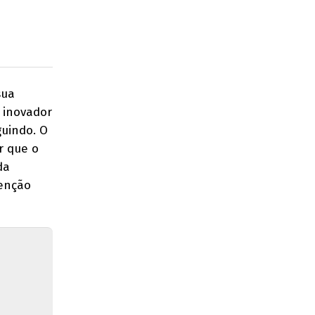
sua
 inovador
uindo. O
r que o
da
enção