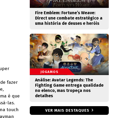
Fire Emblem: Fortune’s Weave:
Direct une combate estratégico a
uma história de deuses e heróis
Super
JOGAMOS
Análise: Avatar Legends: The
 de fazer
Fighting Game entrega qualidade
e,
no elenco, mas tropeça nos
detalhes
ema é que
sá-las.
 na touch
VER MAIS DESTAQUES
 Rayman