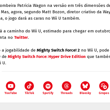
 bombeira Patricia Wagon na versão em três dimensões 
 Mas, agora, segundo Matt Bozon, diretor criativo da Wa
a, o jogo dará as caras no Wii U também.
á a caminho do Wii U, estimado para chegar em outubro
onta no
Twitter
.
 a jogabilidade de
Mighty Switch Force! 2
no Wii U, pode 
D de
Mighty Switch Force: Hyper Drive Edition
que também
i U.
YouTube
TikTok
Spotify
Threads
Bluesky
Grupos