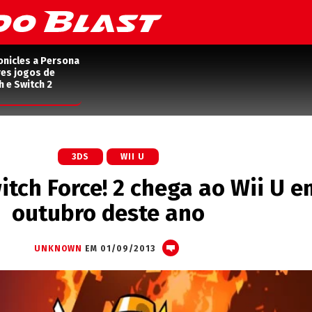
onicles a Persona
res jogos de
h e Switch 2
3DS
WII U
itch Force! 2 chega ao Wii U e
outubro deste ano
UNKNOWN
EM 01/09/2013