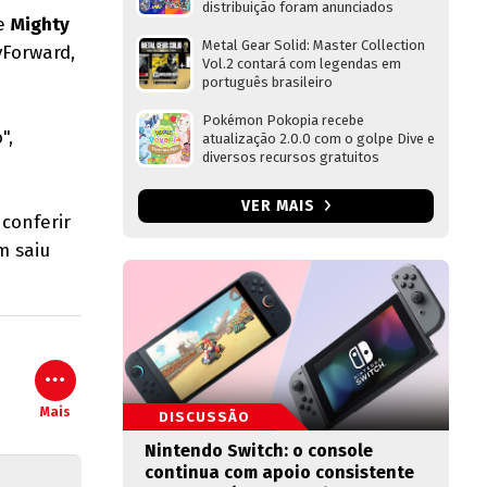
distribuição foram anunciados
de
Mighty
Metal Gear Solid: Master Collection
yForward,
Vol.2 contará com legendas em
português brasileiro
Pokémon Pokopia recebe
",
atualização 2.0.0 com o golpe Dive e
diversos recursos gratuitos
VER MAIS
conferir
 saiu
Mais
DISCUSSÃO
Nintendo Switch: o console
continua com apoio consistente