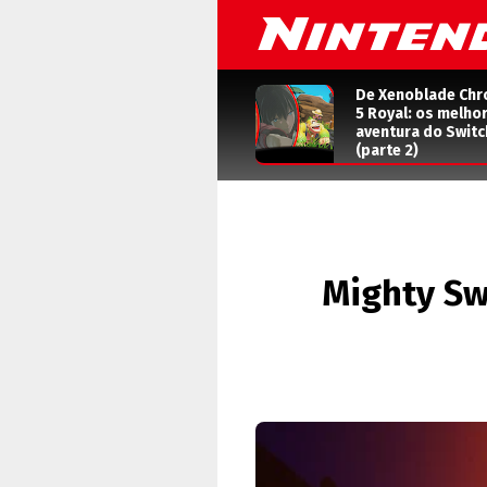
De Xenoblade Chr
5 Royal: os melho
aventura do Switc
(parte 2)
Mighty Sw