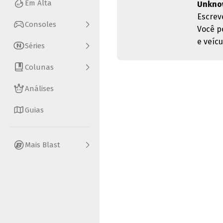
Em Alta
Unkno
Escrev
Consoles
Você p
e veícu
Séries
Colunas
Análises
Guias
Mais Blast