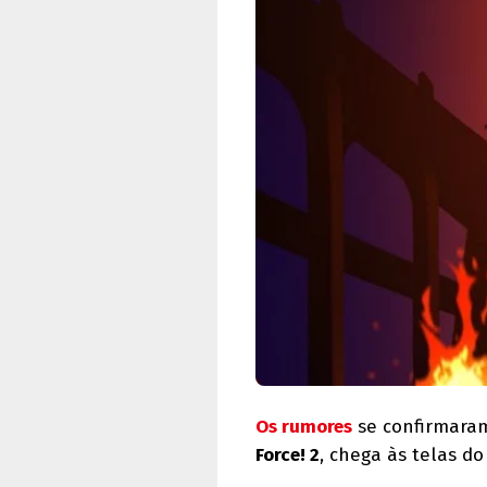
Os rumores
se confirmara
Force! 2
, chega às telas d