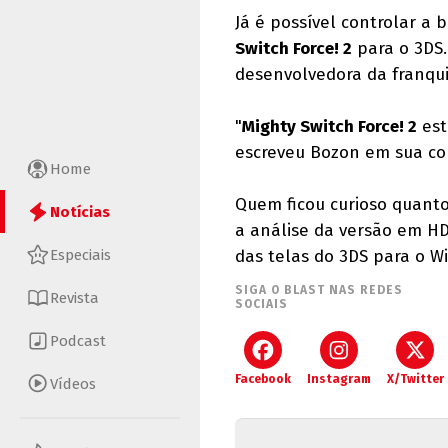
Já é possível controlar a
Switch Force! 2
para o 3DS.
desenvolvedora da franqui
"
Mighty Switch Force! 2
est
escreveu Bozon em sua c
Home
Quem ficou curioso quanto
Notícias
a análise da versão em H
Especiais
das telas do 3DS para o Wi
SIGA O BLAST NAS REDES
Revista
SOCIAIS
Podcast
Facebook
Instagram
X/Twitter
Vídeos