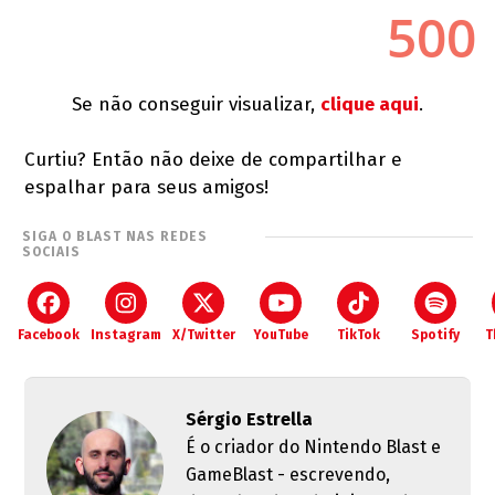
Se não conseguir visualizar,
clique aqui
.
Curtiu? Então não deixe de compartilhar e
espalhar para seus amigos!
SIGA O BLAST NAS REDES
SOCIAIS
Facebook
Instagram
X/Twitter
YouTube
TikTok
Spotify
T
Sérgio Estrella
É o criador do Nintendo Blast e
GameBlast - escrevendo,