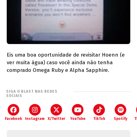
Eis uma boa oportunidade de revisitar Hoenn (e
ver muita água) caso você ainda não tenha
comprado Omega Ruby e Alpha Sapphire.
SIGA O BLAST NAS REDES
SOCIAIS
Facebook
Instagram
X/Twitter
YouTube
TikTok
Spotify
T