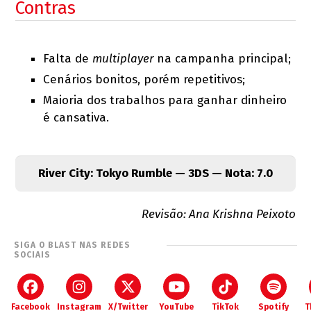
Contras
Falta de
multiplayer
na campanha principal;
Cenários bonitos, porém repetitivos;
Maioria dos trabalhos para ganhar dinheiro
é cansativa.
River City: Tokyo Rumble — 3DS — Nota: 7.0
Revisão: Ana Krishna Peixoto
SIGA O BLAST NAS REDES
SOCIAIS
Facebook
Instagram
X/Twitter
YouTube
TikTok
Spotify
T