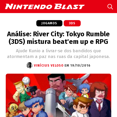
JOGAMOS
3DS
Análise: River City: Tokyo Rumble
(3DS) mistura beat'em up e RPG
Ajude Kunio a livrar-se dos bandidos que
atormentam a paz nas ruas da capital japonesa.
VINÍCIUS VELOSO
EM 19/10/2016