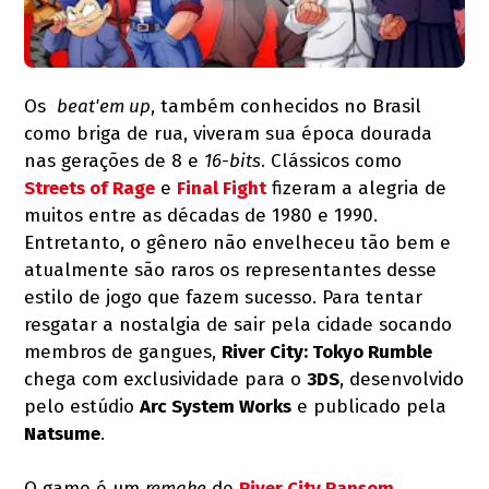
Os
beat'em up
, também conhecidos no Brasil
como briga de rua, viveram sua época dourada
nas gerações de 8 e
16-bits
. Clássicos como
Streets of Rage
e
Final Fight
fizeram a alegria de
muitos entre as décadas de 1980 e 1990.
Entretanto, o gênero não envelheceu tão bem e
atualmente são raros os representantes desse
estilo de jogo que fazem sucesso. Para tentar
resgatar a nostalgia de sair pela cidade socando
membros de gangues,
River City: Tokyo Rumble
chega com exclusividade para o
3DS
, desenvolvido
pelo estúdio
Arc System Works
e publicado pela
Natsume
.
O game é um
remake
de
River City Ransom
,