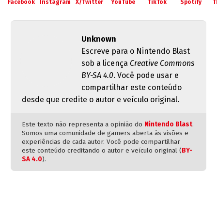
Facebook
Instagram
X/Twitter
YouTube
TikTok
Spotify
T
Unknown
Escreve para o Nintendo Blast
sob a licença
Creative Commons
BY-SA 4.0
. Você pode usar e
compartilhar este conteúdo
desde que credite o autor e veículo original.
Este texto não representa a opinião do
Nintendo Blast
.
Somos uma comunidade de gamers aberta às visões e
experiências de cada autor. Você pode compartilhar
este conteúdo creditando o autor e veículo original (
BY-
SA 4.0
).