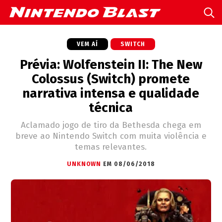
VEM AÍ
SWITCH
Prévia: Wolfenstein II: The New
Colossus (Switch) promete
narrativa intensa e qualidade
técnica
Aclamado jogo de tiro da Bethesda chega em
breve ao Nintendo Switch com muita violência e
temas relevantes.
UNKNOWN
EM 08/06/2018