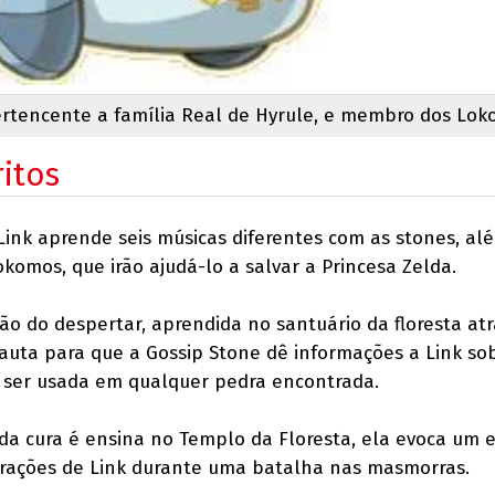
ertencente a família Real de Hyrule, e membro dos Lok
ritos
 Link aprende seis músicas diferentes com as stones, al
komos, que irão ajudá-lo a salvar a Princesa Zelda.
ão do despertar, aprendida no santuário da floresta at
lauta para que a Gossip Stone dê informações a Link so
e ser usada em qualquer pedra encontrada.
a cura é ensina no Templo da Floresta, ela evoca um e
orações de Link durante uma batalha nas masmorras.