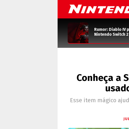
Rumor: Diablo IV 
Nintendo Switch 
Conheça a S
usado
Esse item mágico ajud
JU