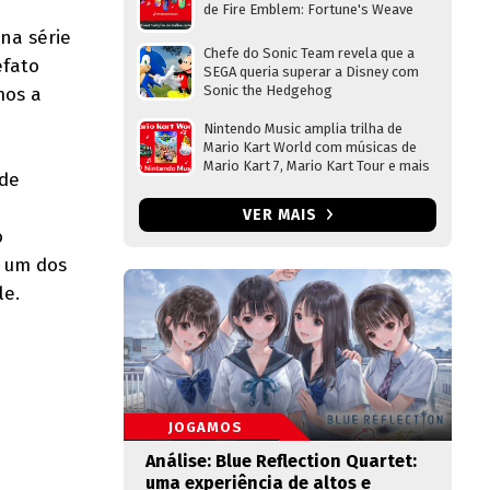
de Fire Emblem: Fortune's Weave
na série
Chefe do Sonic Team revela que a
efato
SEGA queria superar a Disney com
Sonic the Hedgehog
mos a
Nintendo Music amplia trilha de
Mario Kart World com músicas de
Mario Kart 7, Mario Kart Tour e mais
 de
VER MAIS
o
a um dos
le.
JOGAMOS
Análise: Blue Reflection Quartet:
uma experiência de altos e