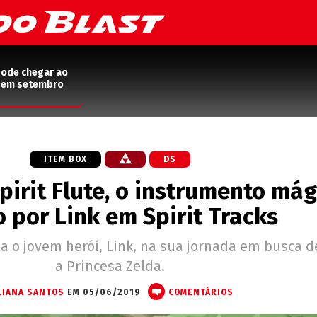
pode chegar ao
2 em setembro
ITEM BOX
DS
pirit Flute, o instrumento mág
 por Link em Spirit Tracks
a o jovem herói, Link, na sua jornada em busca d
a Princesa Zelda.
LIANA SANTOS
EM 05/06/2019
COMENTÁRIOS