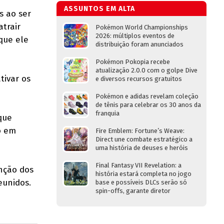
ASSUNTOS EM ALTA
s ao ser
trair
Pokémon World Championships
2026: múltiplos eventos de
que ele
distribuição foram anunciados
Pokémon Pokopia recebe
atualização 2.0.0 com o golpe Dive
tivar os
e diversos recursos gratuitos
Pokémon e adidas revelam coleção
de tênis para celebrar os 30 anos da
franquia
que
o em
Fire Emblem: Fortune’s Weave:
Direct une combate estratégico a
uma história de deuses e heróis
Final Fantasy VII Revelation: a
anção dos
história estará completa no jogo
eunidos.
base e possíveis DLCs serão só
spin-offs, garante diretor