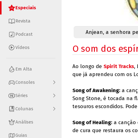
Especiais
Revista
Anjean, a senhora p
Podcast
O som dos espí
Vídeos
Ao longo de
Spirit Tracks
,
Em Alta
que já aprendeu com os Lo
Consoles
Song of Awakening:
a canç
Séries
Song Stone, é tocada na f
tesouros escondidos. Pod
Colunas
Análises
Song of Healing:
a canção d
de cura que restaura os c
Guias