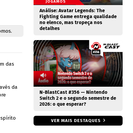
JOGAMOS
Análise: Avatar Legends: The
Fighting Game entrega qualidade
no elenco, mas tropeça nos
detalhes
omos.
ém das
ravés da
N-BlastCast #356 — Nintendo
bre
Switch 2 e o segundo semestre de
2026: o que esperar?
spírito
VER MAIS DESTAQUES