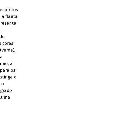
espíritos
 a flauta
presenta
,
 do
s cores
(verde),
ia
ame, a
 para os
atinge o
 o
agrado
ltima