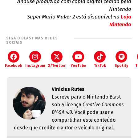
Análise produzida com cópia digital cedida pela
Nintendo
Super Mario Maker 2 está disponível na
Loja
Nintendo
SIGA O BLAST NAS REDES
SOCIAIS
Facebook
Instagram
X/Twitter
YouTube
TikTok
Spotify
T
Vinícius Rutes
Escreve para o Nintendo Blast
sob a licença
Creative Commons
BY-SA 4.0
. Você pode usar e
compartilhar este conteúdo
desde que credite o autor e veículo original.