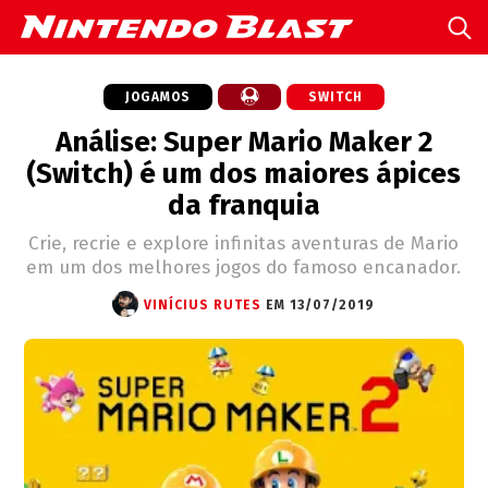
JOGAMOS
SWITCH
Análise: Super Mario Maker 2
(Switch) é um dos maiores ápices
da franquia
Crie, recrie e explore infinitas aventuras de Mario
em um dos melhores jogos do famoso encanador.
VINÍCIUS RUTES
EM 13/07/2019