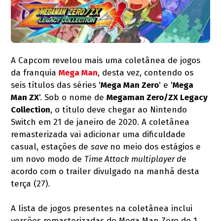
A Capcom revelou mais uma coletânea de jogos
da franquia
Mega Man
, desta vez, contendo os
seis títulos das séries '
Mega Man Zero
' e '
Mega
Man ZX
'. Sob o nome de
Megaman Zero/ZX Legacy
Collection
, o título deve chegar ao Nintendo
Switch em 21 de janeiro de 2020. A coletânea
remasterizada vai adicionar uma dificuldade
casual, estações de
save
no meio dos estágios e
um novo modo de
Time Attack
multiplayer d
e
acordo com o trailer divulgado na manhã desta
terça (27).
A lista de jogos presentes na coletânea inclui
versões remasterizadas de Mega Man Zero do 1