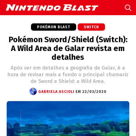
POKÉMON BLAST
SWITCH
Pokémon Sword/Shield (Switch):
A Wild Area de Galar revista em
detalhes
Após ver em detalhes a geografia de Galar, é a
hora de revisar mais a fundo o principal chamariz
de Sword e Shield: a Wild Area.
GABRIELA ASCIOLI
EM 22/03/2020