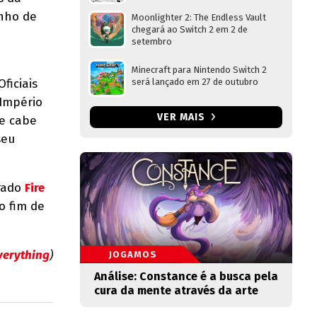
unho de
Moonlighter 2: The Endless Vault
chegará ao Switch 2 em 2 de
setembro
m
Minecraft para Nintendo Switch 2
ficiais
será lançado em 27 de outubro
(Império
VER MAIS
 e cabe
seu
erado
Fire
o fim de
verything
)
JOGAMOS
Análise: Constance é a busca pela
cura da mente através da arte