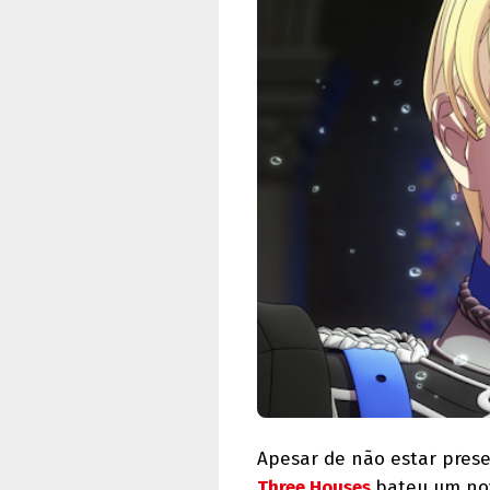
Apesar de não estar pres
Three Houses
bateu um nov