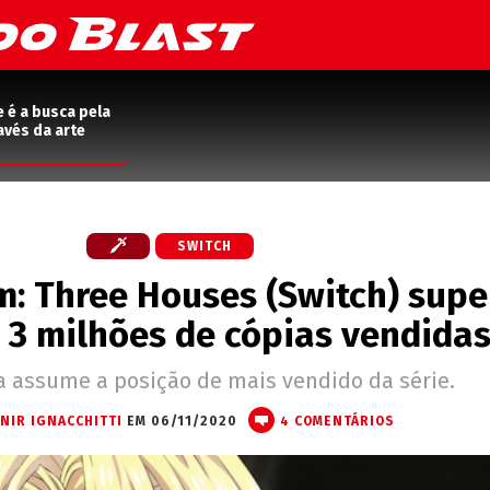
e é a busca pela
avés da arte
SWITCH
m: Three Houses (Switch) supe
 3 milhões de cópias vendida
a assume a posição de mais vendido da série.
ANIR IGNACCHITTI
EM 06/11/2020
4 COMENTÁRIOS