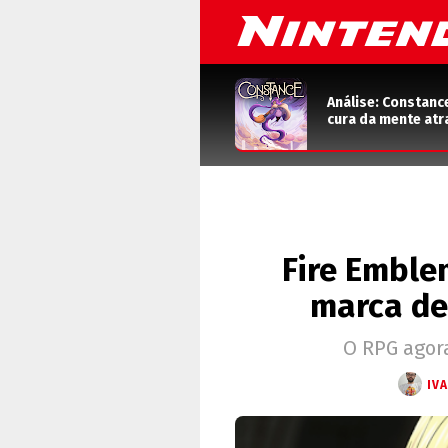
Análise: Constanc
cura da mente atr
Fire Emble
marca de
O RPG agor
IV