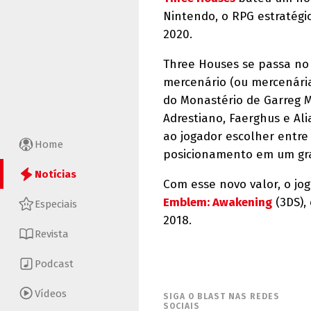
Nintendo, o RPG estratégi
2020.
Three Houses se passa no 
mercenário (ou mercenária
do Monastério de Garreg M
Adrestiano, Faerghus e Ali
ao jogador escolher entre 
Home
posicionamento em um gran
Notícias
Com esse novo valor, o jo
Emblem: Awakening
(3DS), 
Especiais
2018.
Revista
Podcast
Vídeos
SIGA O BLAST NAS REDES
SOCIAIS