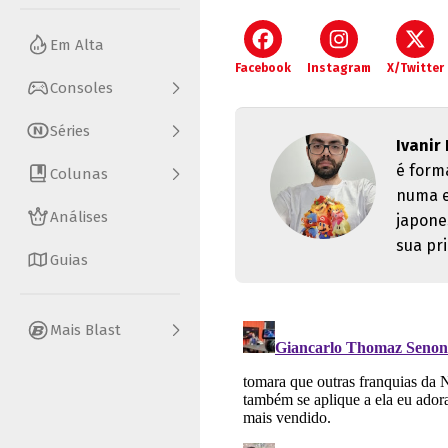
Em Alta
Facebook
Instagram
X/Twitter
Consoles
Séries
Ivanir
é form
Colunas
numa e
Análises
japone
sua pri
Guias
Mais Blast