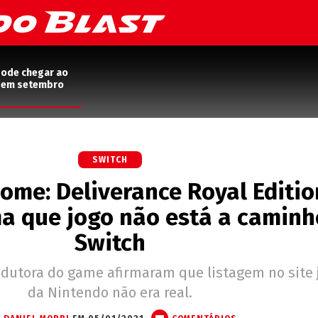
pode chegar ao
2 em setembro
SWITCH
me: Deliverance Royal Editio
ma que jogo não está a caminh
Switch
dutora do game afirmaram que listagem no site
da Nintendo não era real.