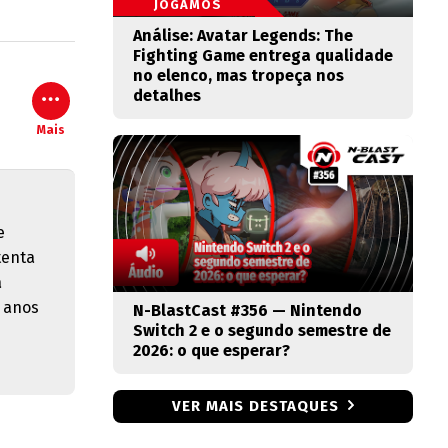
JOGAMOS
Análise: Avatar Legends: The
Fighting Game entrega qualidade
no elenco, mas tropeça nos
detalhes
Mais
e
tenta
a
 anos
N-BlastCast #356 — Nintendo
Switch 2 e o segundo semestre de
2026: o que esperar?
VER MAIS DESTAQUES