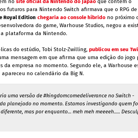
gem no
site oficial da Nintendo do Japão
que contém o
s futuros para Nintendo Switch afirmava que o RPG de
 Royal Edition
chegaria ao console híbrido
no próximo d
desenvolvedora do game, Warhouse Studios, negou a exis
 a plataforma da Nintendo.
icas do estúdio, Tobi Stolz-Zwilling,
publicou em seu Twi
, uma mensagem em que afirma que uma edição do jogo 
nos da empresa no momento. Segundo ele, a Warhouse e
 apareceu no calendário da Big N.
aria uma versão de #kingdomcomedeliverance no Switch -
ada planejado no momento. Estamos investigando quem fo
diferente, mas por enquanto... meh meh meeeeh..... Descul