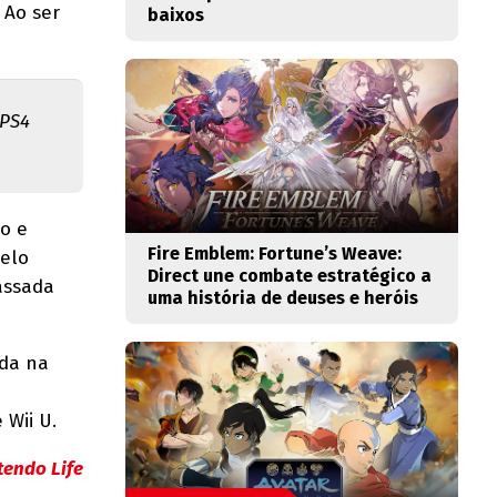
. Ao ser
baixos
 PS4
o e
Fire Emblem: Fortune’s Weave:
pelo
Direct une combate estratégico a
assada
uma história de deuses e heróis
ada na
Wii U.
tendo Life