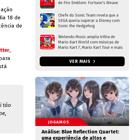
de Fire Emblem: Fortune's Weave
 ação
Chefe do Sonic Team revela que a
ia 18 de
SEGA queria superar a Disney com
tência de
Sonic the Hedgehog
Nintendo Music amplia trilha de
Mario Kart World com músicas de
Mario Kart 7, Mario Kart Tour e mais
tter
,
para
VER MAIS
stá
i tão
pe,
JOGAMOS
Análise: Blue Reflection Quartet:
uma experiência de altos e