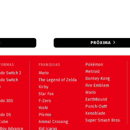
R
PRÓXIMA
Pokémon
FORMAS
FRANQUIAS
Metroid
do Switch 2
Mario
Donkey Kong
ndo Switch
The Legend of Zelda
Fire Emblem
e
Kirby
Wario
Star Fox
EarthBound
ndo 3DS
F-Zero
Punch-Out!!
Yoshi
Xenoblade
ndo DS
Pikmin
Super Smash Bros.
Cube
Animal Crossing
Boy Advance
Kid Icarus