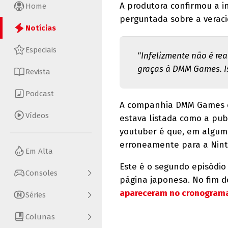
A produtora confirmou a 
Home
perguntada sobre a veraci
Notícias
Especiais
"Infelizmente não é re
graças à DMM Games. Is
Revista
Podcast
A companhia DMM Games é 
Vídeos
estava listada como a pub
youtuber é que, em algum
erroneamente para a Ninte
Em Alta
Este é o segundo episódio
Consoles
página japonesa. No fim d
apareceram no cronogram
Séries
Colunas