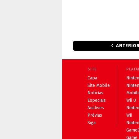
ANTERIO
SITE
PLATA
Capa
Ninten
Site Mobile
Ninte
Notícias
Mobil
Especiais
Wii U
Análises
Ninte
Prévias
Wii
Siga
Ninte
Game
Game 