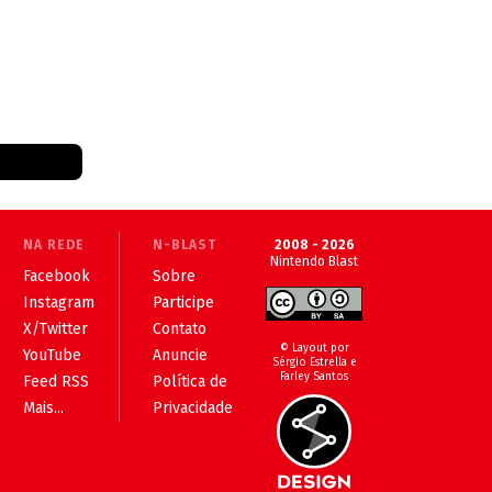
NA REDE
N-BLAST
2008 - 2026
Nintendo Blast
Facebook
Sobre
Instagram
Participe
X/Twitter
Contato
© Layout por
YouTube
Anuncie
Sérgio Estrella e
Farley Santos
Feed RSS
Política de
Mais...
Privacidade