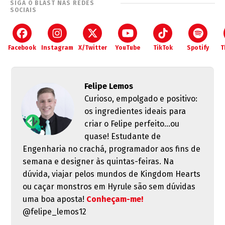
SIGA O BLAST NAS REDES
SOCIAIS
Facebook
Instagram
X/Twitter
YouTube
TikTok
Spotify
T
Felipe Lemos
Curioso, empolgado e positivo:
os ingredientes ideais para
criar o Felipe perfeito...ou
quase! Estudante de
Engenharia no crachá, programador aos fins de
semana e designer às quintas-feiras. Na
dúvida, viajar pelos mundos de Kingdom Hearts
ou caçar monstros em Hyrule são sem dúvidas
uma boa aposta!
Conheçam-me!
@felipe_lemos12