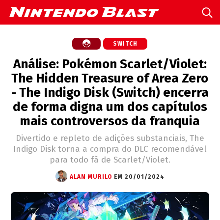
SWITCH
Análise: Pokémon Scarlet/Violet:
The Hidden Treasure of Area Zero
- The Indigo Disk (Switch) encerra
de forma digna um dos capítulos
mais controversos da franquia
Divertido e repleto de adições substanciais, The
Indigo Disk torna a compra do DLC recomendável
para todo fã de Scarlet/Violet.
ALAN MURILO
EM 20/01/2024