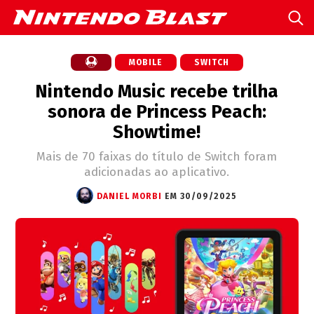
MOBILE
SWITCH
Nintendo Music recebe trilha
sonora de Princess Peach:
Showtime!
Mais de 70 faixas do título de Switch foram
adicionadas ao aplicativo.
DANIEL MORBI
EM 30/09/2025