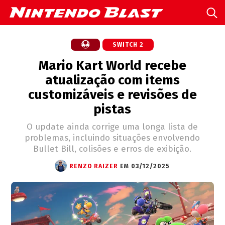
SWITCH 2
Mario Kart World recebe
atualização com items
customizáveis e revisões de
pistas
O update ainda corrige uma longa lista de
problemas, incluindo situações envolvendo
Bullet Bill, colisões e erros de exibição.
RENZO RAIZER
EM 03/12/2025