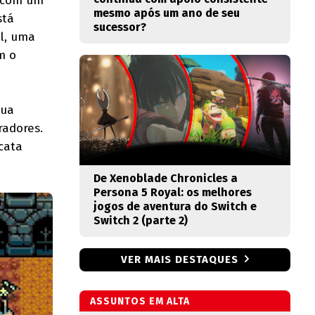
a com um
mesmo após um ano de seu
stá
sucessor?
el, uma
m o
sua
radores.
cata
De Xenoblade Chronicles a
Persona 5 Royal: os melhores
jogos de aventura do Switch e
Switch 2 (parte 2)
VER MAIS DESTAQUES
ASSUNTOS EM ALTA