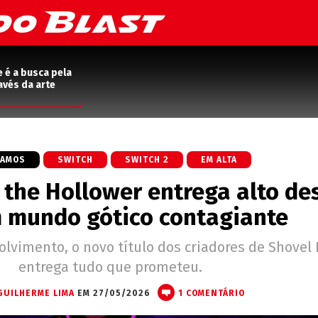
e é a busca pela
avés da arte
GAMOS
SWITCH
SWITCH 2
EM ALTA
 the Hollower entrega alto de
 mundo gótico contagiante
lvimento, o novo título dos criadores de Shovel 
entrega tudo que prometeu.
GUILHERME LIMA
EM 27/05/2026
1 COMENTÁRIO