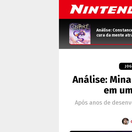
Análise: Constanc
cura da mente atr
JO
Análise: Mina
em um
Após anos de desenvo