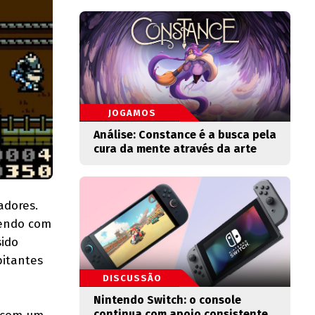
JOGAMOS
Análise: Constance é a busca pela
cura da mente através da arte
adores.
zendo com
sido
bitantes
DISCUSSÃO
Nintendo Switch: o console
continua com apoio consistente