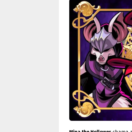
Mina the Hollower
chama a 