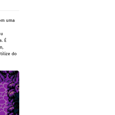
com uma
eu
a. É
o,
ilize do