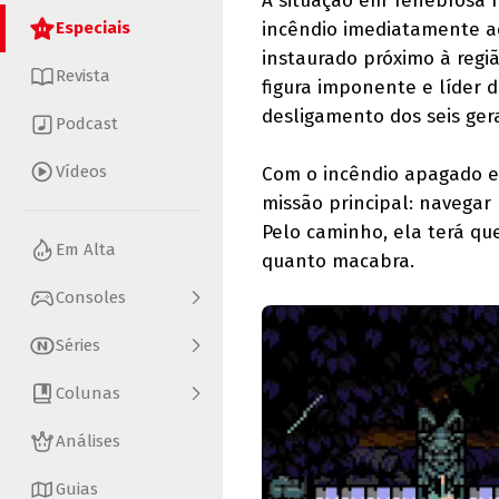
A situação em Tenebrosa 
Especiais
incêndio imediatamente a
instaurado próximo à regiã
Revista
figura imponente e líder 
desligamento dos seis gera
Podcast
Vídeos
Com o incêndio apagado e
missão principal: navegar 
Pelo caminho, ela terá qu
Em Alta
quanto macabra.
Consoles
Séries
Colunas
Análises
Guias