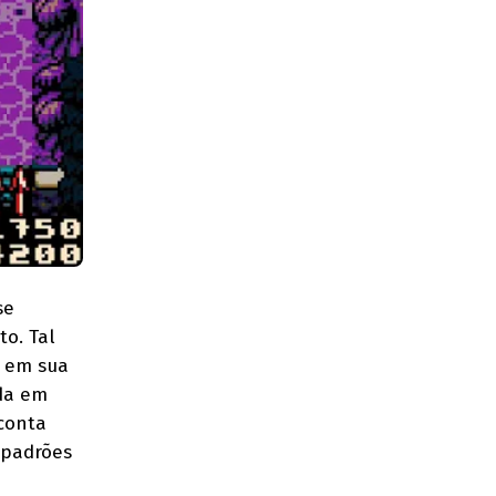
se
o. Tal
a em sua
lda em
 conta
 padrões