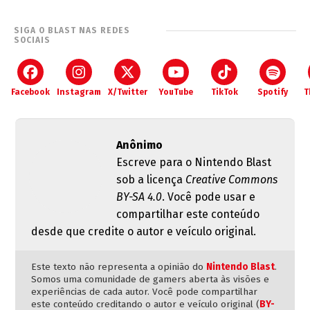
SIGA O BLAST NAS REDES
SOCIAIS
Facebook
Instagram
X/Twitter
YouTube
TikTok
Spotify
T
Anônimo
Escreve para o Nintendo Blast
sob a licença
Creative Commons
BY-SA 4.0
. Você pode usar e
compartilhar este conteúdo
desde que credite o autor e veículo original.
Este texto não representa a opinião do
Nintendo Blast
.
Somos uma comunidade de gamers aberta às visões e
experiências de cada autor. Você pode compartilhar
este conteúdo creditando o autor e veículo original (
BY-