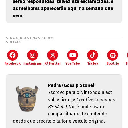
serão respondidas, talvez até esclarecidas, e
as melhores aparecerão aqui na semana que
vem!
SIGA O BLAST NAS REDES
SOCIAIS
Facebook
Instagram
X/Twitter
YouTube
TikTok
Spotify
T
Pedra (Gossip Stone)
Escreve para o Nintendo Blast
sob a licença
Creative Commons
BY-SA 4.0
. Você pode usar e
compartilhar este conteúdo
desde que credite o autor e veículo original.