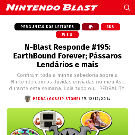
PERGUNTAS DOS LEITORES
3DS
WII U
N-Blast Responde #195:
EarthBound Forever; Pássaros
Lendários e mais
Confiram toda a minha sabedoria sobre a
Nintendo com as dúvidas enviadas no meu Ask
durante esta semana. Leia tudo ou... PEDRALITY!
PEDRA (GOSSIP STONE)
EM 12/12/2014