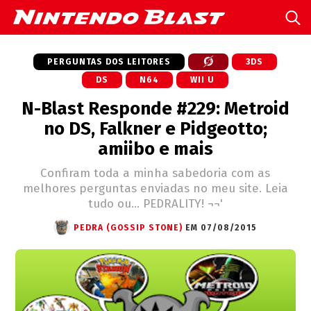
PERGUNTAS DOS LEITORES
3DS
DS
N64
WII U
N-Blast Responde #229: Metroid
no DS, Falkner e Pidgeotto;
amiibo e mais
Confiram toda a minha sabedoria com as
melhores perguntas enviadas no meu site. Leia
tudo ou... PEDRALITY! ¬¬'
PEDRA (GOSSIP STONE)
EM 07/08/2015