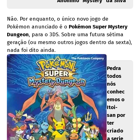
Anônimo "Mystery" da Silva
Não. Por enquanto, o único novo jogo de
Pokémon anunciado é o
Pokémon Super Mystery
Dungeon
, para o 3DS. Sobre uma futura sétima
geração (ou mesmo outros jogos dentro da sexta),
nada foi dito ainda.
Pedra
todos
nós
conhec
emos o
Itoi-
san por
ter
criado
a serie