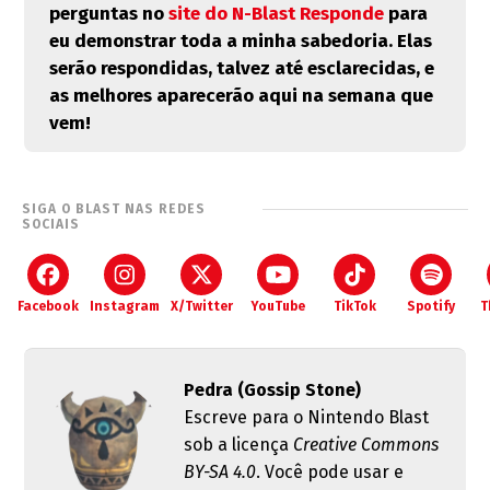
perguntas no
site do N-Blast Responde
para
eu demonstrar toda a minha sabedoria. Elas
serão respondidas, talvez até esclarecidas, e
as melhores aparecerão aqui na semana que
vem!
SIGA O BLAST NAS REDES
SOCIAIS
Facebook
Instagram
X/Twitter
YouTube
TikTok
Spotify
T
Pedra (Gossip Stone)
Escreve para o Nintendo Blast
sob a licença
Creative Commons
BY-SA 4.0
. Você pode usar e