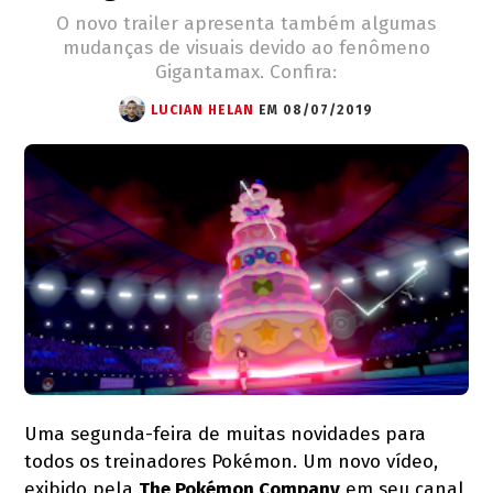
O novo trailer apresenta também algumas
mudanças de visuais devido ao fenômeno
Gigantamax. Confira:
LUCIAN HELAN
EM 08/07/2019
Uma segunda-feira de muitas novidades para
todos os treinadores Pokémon. Um novo vídeo,
exibido pela
The Pokémon Company
em seu canal