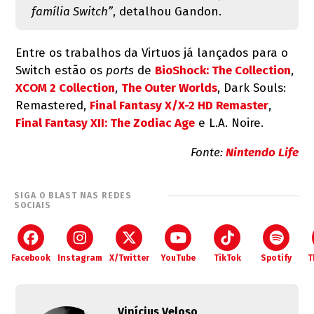
família Switch”
, detalhou Gandon.
Entre os trabalhos da Virtuos já lançados para o
Switch estão os
ports
de
BioShock: The Collection
,
XCOM 2 Collection
,
The Outer Worlds
, Dark Souls:
Remastered,
Final Fantasy X/X-2 HD Remaster
,
Final Fantasy XII: The Zodiac Age
e L.A. Noire.
Fonte:
Nintendo Life
SIGA O BLAST NAS REDES
SOCIAIS
Facebook
Instagram
X/Twitter
YouTube
TikTok
Spotify
T
Vinícius Veloso