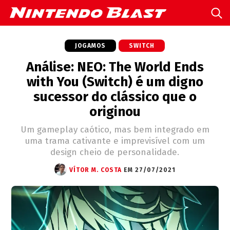
JOGAMOS
SWITCH
Análise: NEO: The World Ends
with You (Switch) é um digno
sucessor do clássico que o
originou
Um gameplay caótico, mas bem integrado em
uma trama cativante e imprevisível com um
design cheio de personalidade.
VÍTOR M. COSTA
EM 27/07/2021