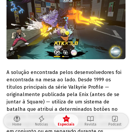
A solução encontrada pelos desenvolvedores foi
encontrada na mesa ao lado. Desde 1999 os
títulos principais da série Valkyrie Profile —
originalmente publicada pela Enix (antes de se
juntar à Square) — utiliza de um sistema de
batalha que atribui a determinados botões no
controle habilidades específicas (uma de cada
personagem no grupo) que podem ser utilizadas
Home
Notícias
Especiais
Revista
Podcast
em conjunto ou em separado durante os