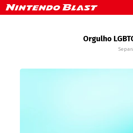
Orgulho LGBTQ
Separ