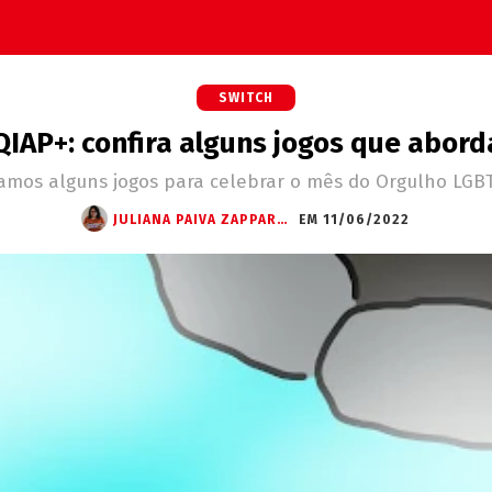
SWITCH
IAP+: confira alguns jogos que abor
amos alguns jogos para celebrar o mês do Orgulho LGBT
JULIANA PAIVA ZAPPAROLI
EM 11/06/2022