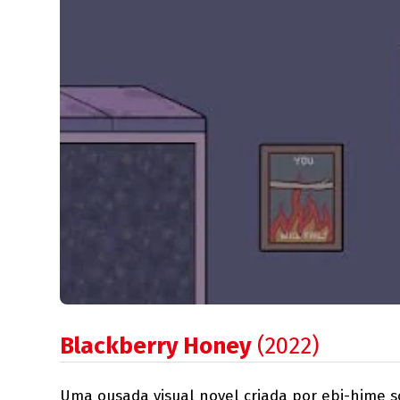
Blackberry Honey
(2022)
Uma ousada visual novel criada por ebi-hime s