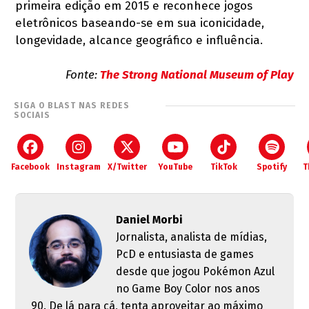
primeira edição em 2015 e reconhece jogos
eletrônicos baseando-se em sua iconicidade,
longevidade, alcance geográfico e influência.
Fonte:
The Strong National Museum of Play
SIGA O BLAST NAS REDES
SOCIAIS
Facebook
Instagram
X/Twitter
YouTube
TikTok
Spotify
T
Daniel Morbi
Jornalista, analista de mídias,
PcD e entusiasta de games
desde que jogou Pokémon Azul
no Game Boy Color nos anos
90. De lá para cá, tenta aproveitar ao máximo