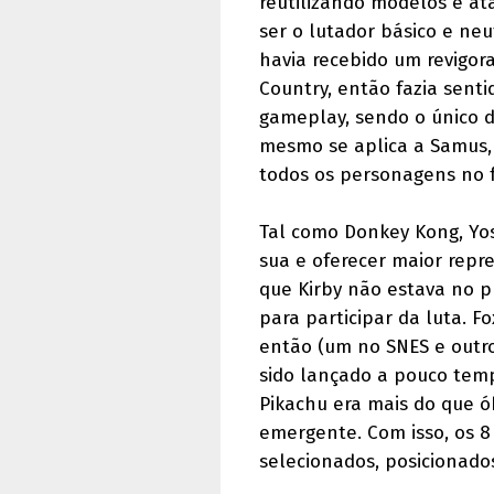
reutilizando modelos e at
ser o lutador básico e neu
havia recebido um revigor
Country, então fazia senti
gameplay, sendo o único d
mesmo se aplica a Samus,
todos os personagens no f
Tal como Donkey Kong, Yo
sua e oferecer maior repre
que Kirby não estava no pr
para participar da luta. F
então (um no SNES e outro
sido lançado a pouco tem
Pikachu era mais do que ó
emergente. Com isso, os 
selecionados, posicionado