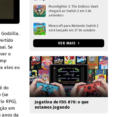
Moonlighter 2: The Endless Vault
chegará ao Switch 2 em 2 de
setembro
Minecraft para Nintendo Switch 2
será lançado em 27 de outubro
Godzilla.
ertido
VER MAIS
sai. Se
ver o
ump
ra eles eu
é do
 (se
io RPG),
Jogatina de FDS #70: o que
estamos jogando
ação em
5 anos da