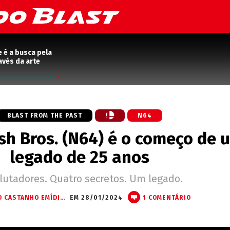
e é a busca pela
avés da arte
BLAST FROM THE PAST
N64
h Bros. (N64) é o começo de 
legado de 25 anos
 lutadores. Quatro secretos. Um legado.
FÁBIO CASTANHO EMÍDIO (STARWRITTER)
EM 28/01/2024
1 COMENTÁRIO