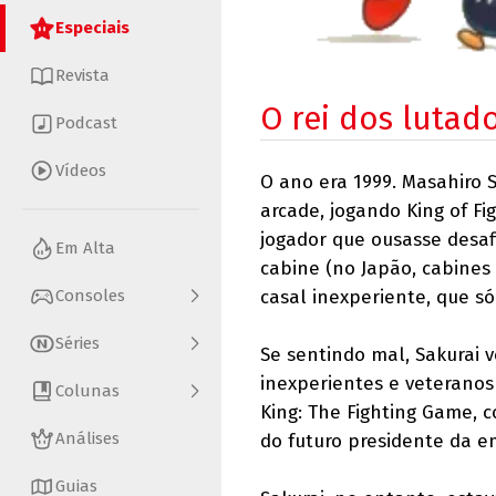
Especiais
Revista
O rei dos lutad
Podcast
Vídeos
O ano era 1999. Masahiro S
arcade, jogando King of F
jogador que ousasse desaf
Em Alta
cabine (no Japão, cabines
Consoles
casal inexperiente, que s
Séries
Se sentindo mal, Sakurai v
inexperientes e veteranos
Colunas
King: The Fighting Game, 
Análises
do futuro presidente da e
Guias