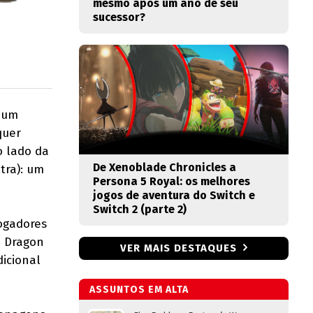
mesmo após um ano de seu
sucessor?
m um
quer
o lado da
De Xenoblade Chronicles a
tra): um
Persona 5 Royal: os melhores
jogos de aventura do Switch e
Switch 2 (parte 2)
jogadores
o Dragon
VER MAIS DESTAQUES
dicional
ASSUNTOS EM ALTA