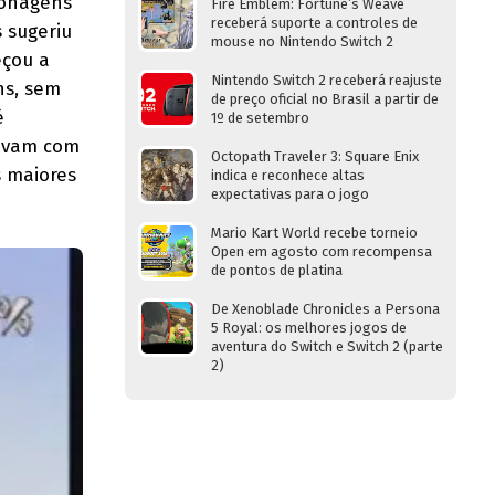
sonagens
Fire Emblem: Fortune’s Weave
receberá suporte a controles de
 sugeriu
mouse no Nintendo Switch 2
eçou a
Nintendo Switch 2 receberá reajuste
ns, sem
de preço oficial no Brasil a partir de
é
1º de setembro
tavam com
Octopath Traveler 3: Square Enix
 maiores
indica e reconhece altas
expectativas para o jogo
Mario Kart World recebe torneio
Open em agosto com recompensa
de pontos de platina
De Xenoblade Chronicles a Persona
5 Royal: os melhores jogos de
aventura do Switch e Switch 2 (parte
2)