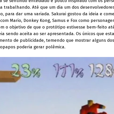
va se sentindo entediado e pouco inspirado com os per
a trabalhando. Até que um dia um dos desenvolvedores
co, para dar uma variada. Sakurai gostou da ideia e com
 com Mario, Donkey Kong, Samus e Fox como personage
m o objetivo de que o protótipo estivesse bem-feito at
deia sendo aceita ao ser apresentada. Os únicos que es
mento de publicidade, temendo que mostrar alguns dos
sopapos poderia gerar polêmica.