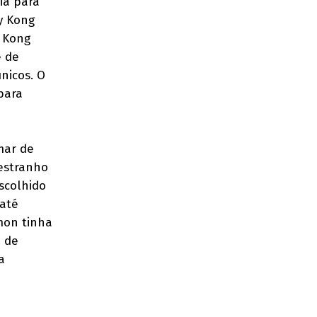
ia para
ey Kong
y Kong
e de
nicos. O
para
mar de
 estranho
escolhido
 até
mon tinha
a de
a