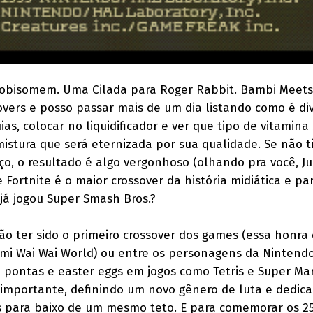
Lobisomem. Uma Cilada para Roger Rabbit. Bambi Meets 
vers e posso passar mais de um dia listando como é div
s, colocar no liquidificador e ver que tipo de vitamina 
istura que será eternizada por sua qualidade. Se não ti
ço, o resultado é algo vergonhoso (olhando pra você, J
 Fortnite é o maior crossover da história midiática e pa
já jogou Super Smash Bros.?
o ter sido o primeiro crossover dos games (essa honra 
mi Wai Wai World) ou entre os personagens da Nintendo
pontas e easter eggs em jogos como Tetris e Super Mar
 importante, definindo um novo gênero de luta e dedic
as para baixo de um mesmo teto. E para comemorar os 2