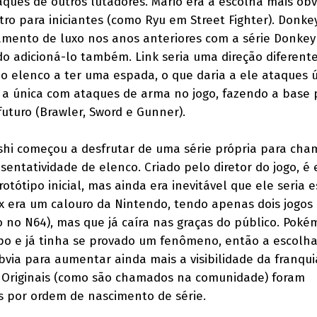
aques de outros lutadores. Mario era a escolha mais óbv
tro para iniciantes (como Ryu em Street Fighter). Donk
amento de luxo nos anos anteriores com a série Donke
do adicioná-lo também. Link seria uma direção diferent
o elenco a ter uma espada, o que daria a ele ataques ú
 a única com ataques de arma no jogo, fazendo a base 
uturo (Brawler, Sword e Gunner).
shi começou a desfrutar de uma série própria para cha
sentatividade de elenco. Criado pelo diretor do jogo, é
otótipo inicial, mas ainda era inevitável que ele seria 
ox era um calouro da Nintendo, tendo apenas dois jogos
 no N64), mas que já caíra nas graças do público. Poké
po e já tinha se provado um fenômeno, então a escolh
bvia para aumentar ainda mais a visibilidade da franqui
8 Originais (como são chamados na comunidade) foram
s por ordem de nascimento de série.