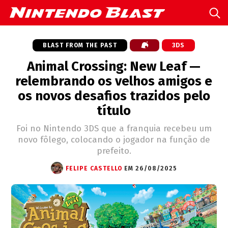
BLAST FROM THE PAST
3DS
Animal Crossing: New Leaf —
relembrando os velhos amigos e
os novos desafios trazidos pelo
título
Foi no Nintendo 3DS que a franquia recebeu um
novo fôlego, colocando o jogador na função de
prefeito.
FELIPE CASTELLO
EM 26/08/2025