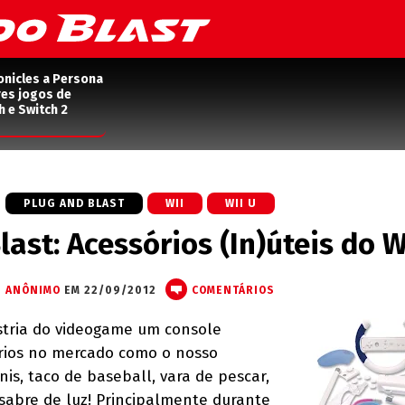
onicles a Persona
res jogos de
h e Switch 2
PLUG AND BLAST
WII
WII U
last: Acessórios (In)úteis do W
ANÔNIMO
EM 22/09/2012
COMENTÁRIOS
stria do videogame um console
rios no mercado como o nosso
nis, taco de baseball, vara de pescar,
sabre de luz! Principalmente durante