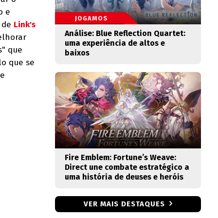
o e
JOGAMOS
o de
Link's
Análise: Blue Reflection Quartet:
elhorar
uma experiência de altos e
s" que
baixos
lo que se
de
Fire Emblem: Fortune’s Weave:
Direct une combate estratégico a
uma história de deuses e heróis
VER MAIS DESTAQUES