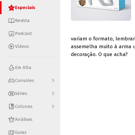
Especiais
Revista
Podcast
variam o formato, lembran
assemelha muito à arma ut
Vídeos
decoração. O que acha?
Em Alta
Consoles
Séries
Colunas
Análises
Guias