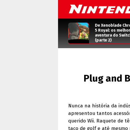
De Xenoblade Chr
5 Royal: os melho
aventura do Switc
(parte 2)
Plug and B
Nunca na história da indú
apresentou tantos acessó
querido Wii. Raquete de tê
taco de golf e até mesmo 