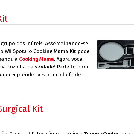
it
 grupo dos inúteis. Assemelhando-se
no Wii Spots, o Cooking Mama Kit pode
franquia
Cooking Mama
. Agora você
a cozinha de verdade! Perfeito para
quer a prender a ser um chefe de
urgical Kit
cões" a vista! Estes são para o jogo
Trauma Center
, que