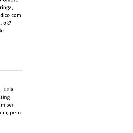
ringa,
édico com
, ok?
de
 ideia
tting
em ser
Bom, pelo