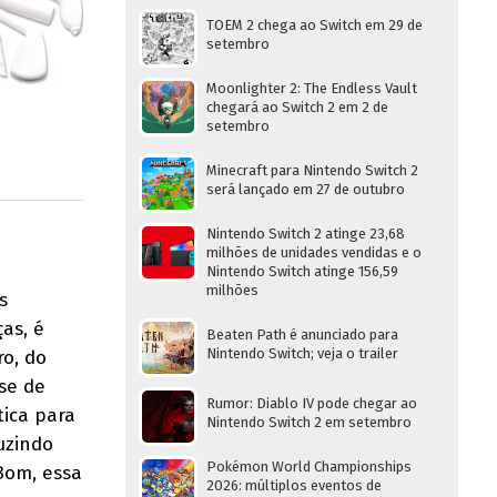
TOEM 2 chega ao Switch em 29 de
setembro
Moonlighter 2: The Endless Vault
chegará ao Switch 2 em 2 de
setembro
Minecraft para Nintendo Switch 2
será lançado em 27 de outubro
Nintendo Switch 2 atinge 23,68
milhões de unidades vendidas e o
Nintendo Switch atinge 156,59
milhões
s
ças, é
Beaten Path é anunciado para
Nintendo Switch; veja o trailer
ro, do
se de
Rumor: Diablo IV pode chegar ao
tica para
Nintendo Switch 2 em setembro
uzindo
Pokémon World Championships
 Bom, essa
2026: múltiplos eventos de