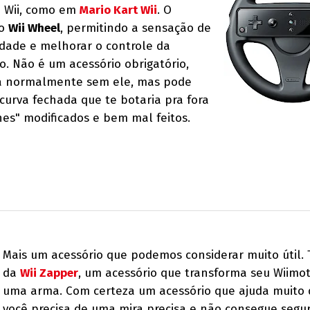
 Wii, como em
Mario Kart Wii
. O
 o
Wii Wheel
, permitindo a sensação de
dade e melhorar o controle da
o. Não é um acessório obrigatório,
ará normalmente sem ele, mas pode
curva fechada que te botaria pra fora
nes" modificados e bem mal feitos.
Mais um acessório que podemos considerar muito útil. 
da
Wii Zapper
, um acessório que transforma seu Wiimo
uma arma. Com certeza um acessório que ajuda muito
você precisa de uma mira precisa e não consegue segur