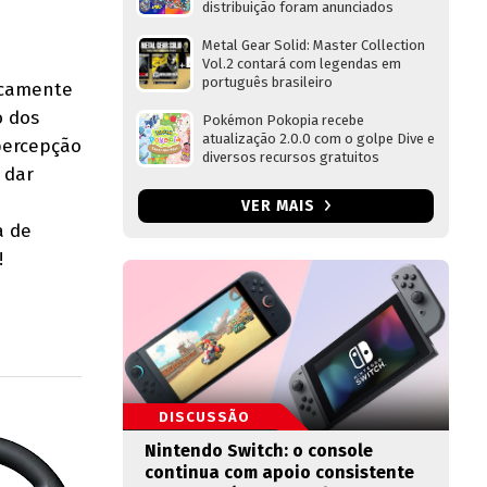
distribuição foram anunciados
Metal Gear Solid: Master Collection
Vol.2 contará com legendas em
português brasileiro
ticamente
o dos
Pokémon Pokopia recebe
atualização 2.0.0 com o golpe Dive e
percepção
diversos recursos gratuitos
 dar
VER MAIS
a de
!
DISCUSSÃO
Nintendo Switch: o console
continua com apoio consistente