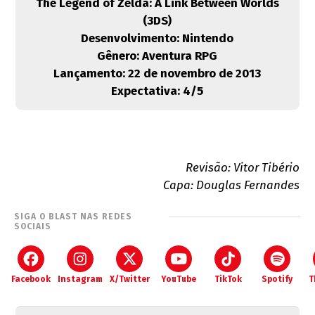
The Legend of Zelda: A Link Between Worlds
(3DS)
Desenvolvimento:
Nintendo
Gênero:
Aventura RPG
Lançamento:
22 de novembro de 2013
Expectativa:
4/5
Revisão: Vitor Tibério
Capa: Douglas Fernandes
SIGA O BLAST NAS REDES
SOCIAIS
Facebook
Instagram
X/Twitter
YouTube
TikTok
Spotify
T