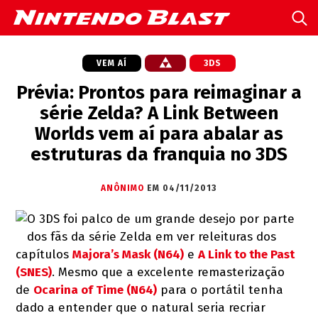
VEM AÍ
3DS
Prévia: Prontos para reimaginar a
série Zelda? A Link Between
Worlds vem aí para abalar as
estruturas da franquia no 3DS
ANÔNIMO
EM 04/11/2013
O 3DS foi palco de um grande desejo por parte
dos fãs da série Zelda em ver releituras dos
capítulos
Majora’s Mask (N64)
e
A Link to the Past
(SNES)
. Mesmo que a excelente remasterização
de
Ocarina of Time (N64)
para o portátil tenha
dado a entender que o natural seria recriar