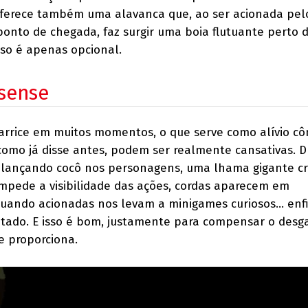
 oferece também uma alavanca que, ao ser acionada pel
nto de chegada, faz surgir uma boia flutuante perto d
sso é apenas opcional.
sense
arrice em muitos momentos, o que serve como alívio cô
 como já disse antes, podem ser realmente cansativas. 
 lançando cocô nos personagens, uma lhama gigante cr
mpede a visibilidade das ações, cordas aparecem em
uando acionadas nos levam a minigames curiosos... enfi
itado. E isso é bom, justamente para compensar o desg
e proporciona.