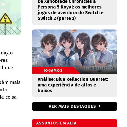
De Xenoblade Chronicles a
Persona 5 Royal: os melhores
jogos de aventura do Switch e
Switch 2 (parte 2)
adição
ores
el que
JOGAMOS
Análise: Blue Reflection Quartet:
mbém mais
uma experiência de altos e
ento
baixos
da coisa
VER MAIS DESTAQUES
ASSUNTOS EM ALTA