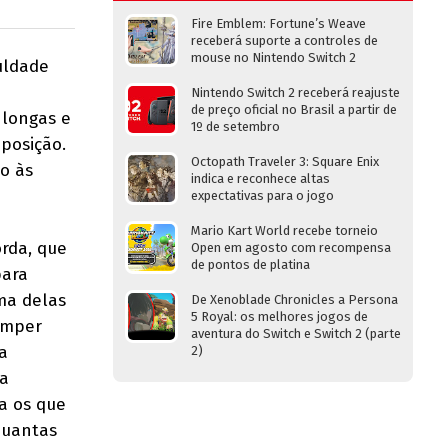
Fire Emblem: Fortune’s Weave
receberá suporte a controles de
mouse no Nintendo Switch 2
uldade
Nintendo Switch 2 receberá reajuste
de preço oficial no Brasil a partir de
 longas e
1º de setembro
posição.
Octopath Traveler 3: Square Enix
o às
indica e reconhece altas
expectativas para o jogo
Mario Kart World recebe torneio
rda, que
Open em agosto com recompensa
de pontos de platina
para
ma delas
De Xenoblade Chronicles a Persona
5 Royal: os melhores jogos de
romper
aventura do Switch e Switch 2 (parte
a
2)
 a
a os que
 quantas