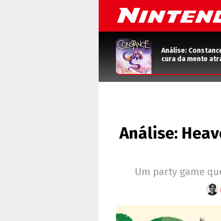
Análise: Constanc
cura da mente atr
Análise: Heav
Um party game que 