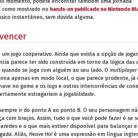
s no momento, poderá encontrar também uma jornada
 E como mostrado no
hands-on publicado no Nintendo Bl
sico instantâneo, sem dúvida alguma.
 vencer
, um jogo cooperativo. Ainda que exista a opção de joga
ncia parece ter sido construída em torno da lógica das
il quando se joga com alguém ao seu lado. O
multiplayer
iona apenas em modo local, o que parece prudente, já 
chave no game e os
lags
e outras intercorrências de co
ertamente estragariam a jogabilidade.
sempre ir do ponto A ao ponto B. O seu personagem nã
 com braços. Assim, tudo o que você pode fazer é se s
paredes e o que mais estiver disponível para balançar e
gada. Aliás,
Heave Ho!
é uma expressão em língua ingle