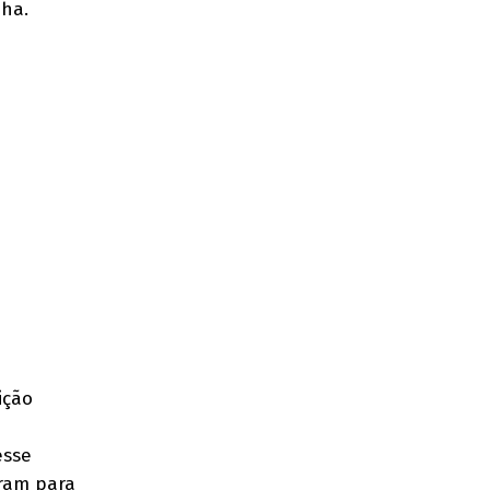
nha.
ição
esse
aram para