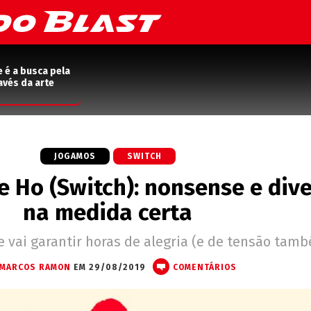
e é a busca pela
avés da arte
JOGAMOS
SWITCH
e Ho (Switch): nonsense e div
na medida certa
vai garantir horas de alegria (e de tensão tamb
MARCOS RAMON
EM 29/08/2019
COMENTÁRIOS