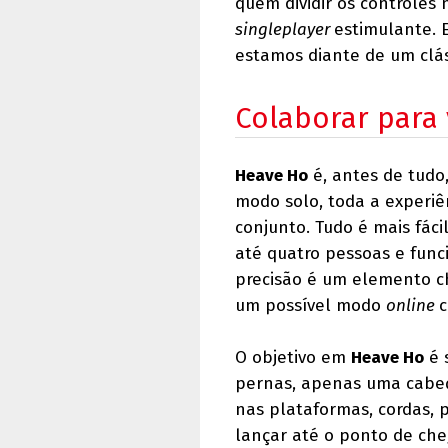
quem dividir os controle
singleplayer
estimulante.
estamos diante de um clás
Colaborar para
Heave Ho
é, antes de tudo
modo solo, toda a experiê
conjunto. Tudo é mais fác
até quatro pessoas e func
precisão é um elemento 
um possível modo
online
c
O objetivo em
Heave Ho
é 
pernas, apenas uma cabeça
nas plataformas, cordas, 
lançar até o ponto de che