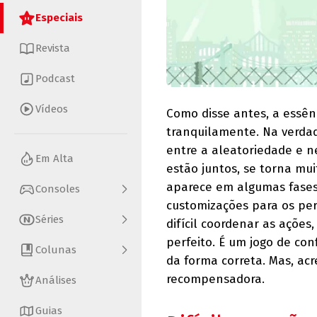
Especiais
Revista
Podcast
Vídeos
Como disse antes, a essên
tranquilamente. Na verda
entre a aleatoriedade e n
Em Alta
estão juntos, se torna mui
aparece em algumas fases
Consoles
customizações para os pe
Séries
difícil coordenar as açõe
perfeito. É um jogo de con
Colunas
da forma correta. Mas, ac
recompensadora.
Análises
Guias