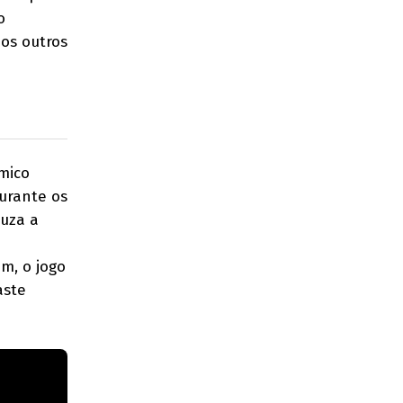
o
os outros
mico
Durante os
uza a
m, o jogo
aste