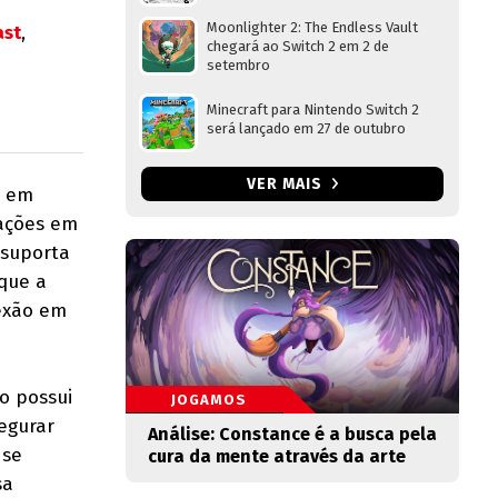
Moonlighter 2: The Endless Vault
ast
,
chegará ao Switch 2 em 2 de
setembro
Minecraft para Nintendo Switch 2
será lançado em 27 de outubro
VER MAIS
r em
 ações em
suporta
que a
nexão em
o possui
JOGAMOS
egurar
Análise: Constance é a busca pela
 se
cura da mente através da arte
sa