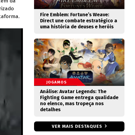
lém da
rizado
Fire Emblem: Fortune’s Weave:
taforma.
Direct une combate estratégico a
uma história de deuses e heróis
JOGAMOS
Análise: Avatar Legends: The
Fighting Game entrega qualidade
no elenco, mas tropeça nos
detalhes
VER MAIS DESTAQUES