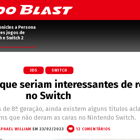
onicles a Persona
res jogos de
h e Switch 2
3DS
SWITCH
 que seriam interessantes de 
no Switch
 de 8ª geração, ainda existem alguns títulos ac
ms que não deram as caras no Nintendo Switch.
APHAEL WILLIAM
EM 23/02/2023
12 COMENTÁRIOS