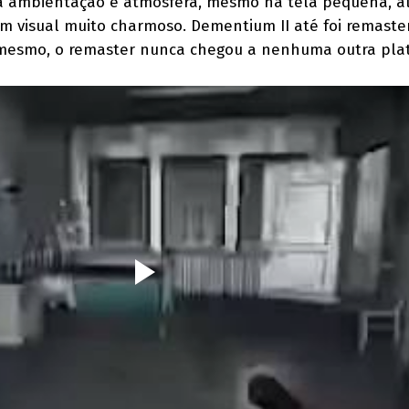
 ambientação e atmosfera, mesmo na tela pequena, a
um visual muito charmoso. Dementium II até foi remaste
á mesmo, o remaster nunca chegou a nenhuma outra pla