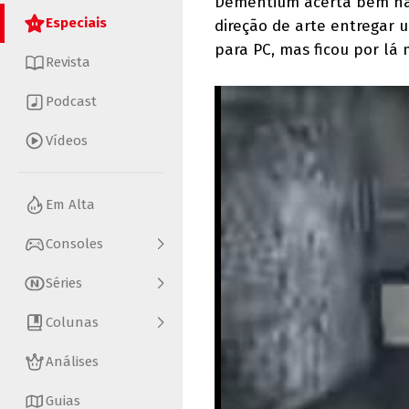
Dementium acerta bem na
Especiais
direção de arte entregar 
para PC, mas ficou por l
Revista
Podcast
Vídeos
Em Alta
Consoles
Séries
Colunas
Análises
Guias