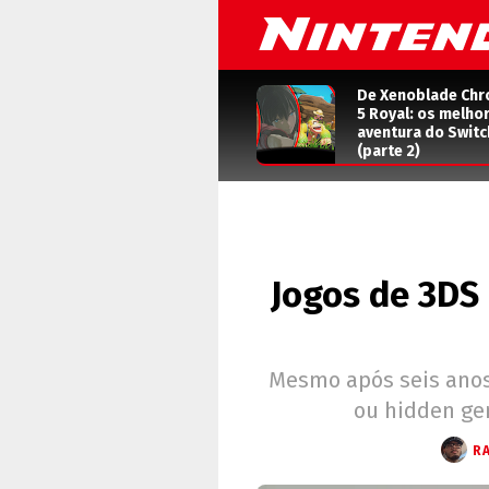
De Xenoblade Chr
5 Royal: os melho
aventura do Switc
(parte 2)
Jogos de 3DS
Mesmo após seis anos
ou hidden ge
R