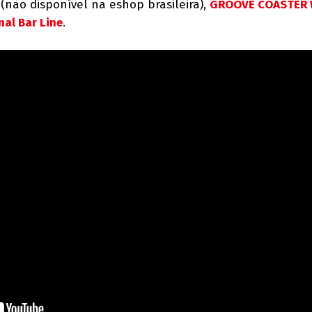
(não disponível na eshop brasileira),
GROOVE COASTER 
al Bar Line
.