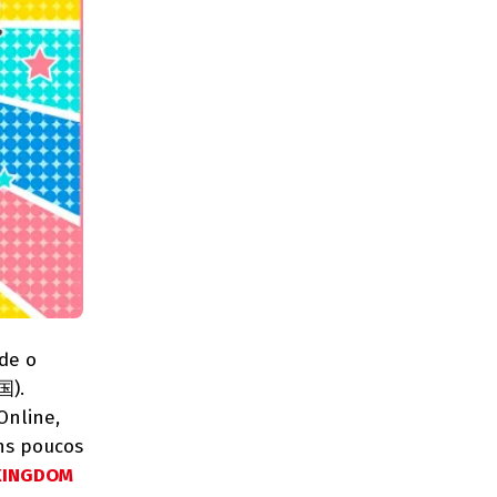
de o
国).
Online,
ns poucos
KINGDOM