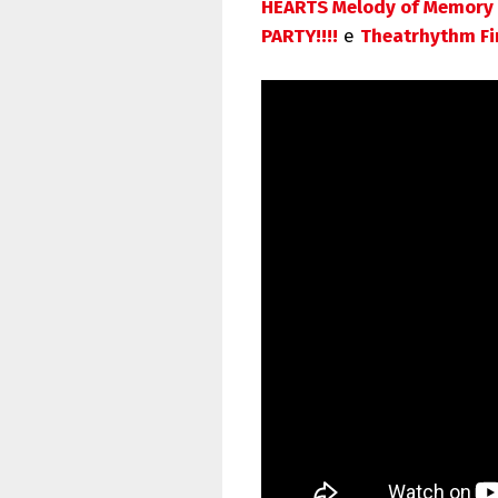
HEARTS Melody of Memory
PARTY!!!!
e
Theatrhythm Fin