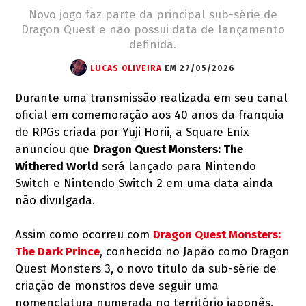
Novo jogo faz parte da principal sub-série de
Dragon Quest e não possui data de lançamento
definida.
LUCAS OLIVEIRA
EM 27/05/2026
Durante uma transmissão realizada em seu canal
oficial em comemoração aos 40 anos da franquia
de RPGs criada por Yuji Horii, a Square Enix
anunciou que
Dragon Quest Monsters: The
Withered World
será lançado para Nintendo
Switch e Nintendo Switch 2 em uma data ainda
não divulgada.
Assim como ocorreu com
Dragon Quest Monsters:
The Dark Prince
, conhecido no Japão como Dragon
Quest Monsters 3, o novo título da sub-série de
criação de monstros deve seguir uma
nomenclatura numerada no território japonês,