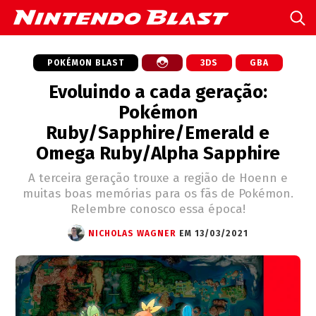
POKÉMON BLAST
3DS
GBA
Evoluindo a cada geração:
Pokémon
Ruby/Sapphire/Emerald e
Omega Ruby/Alpha Sapphire
A terceira geração trouxe a região de Hoenn e
muitas boas memórias para os fãs de Pokémon.
Relembre conosco essa época!
NICHOLAS WAGNER
EM 13/03/2021