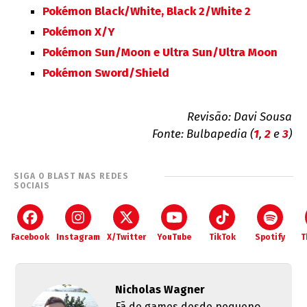
Pokémon Black/White, Black 2/White 2
Pokémon X/Y
Pokémon Sun/Moon e Ultra Sun/Ultra Moon
Pokémon Sword/Shield
Revisão: Davi Sousa
Fonte: Bulbapedia (
1
,
2
e
3
)
SIGA O BLAST NAS REDES
SOCIAIS
Facebook
Instagram
X/Twitter
YouTube
TikTok
Spotify
T
Nicholas Wagner
Fã de games desde pequeno,