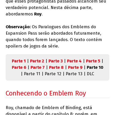
que esses protagonistas passados alcancem seu
verdadeiro potencial. Nesta décima parte,
abordaremos
Roy
.
Observação:
Os Paralogues dos Emblems do
Expansion Pass serão abordados futuramente,
quando todos forem lançados. O texto contém
spoilers de jogos da série.
Parte 1
|
Parte 2
|
Parte 3
|
Parte 4
|
Parte 5
|
Parte 6
|
Parte 7
|
Parte 8
|
Parte 9
|
Parte 10
| Parte 11 | Parte 12 | Parte 13 | DLC
Conhecendo o Emblem Roy
Roy, chamado de Emblem of Binding, está
disponível a partir do capítulo 8; porém, em