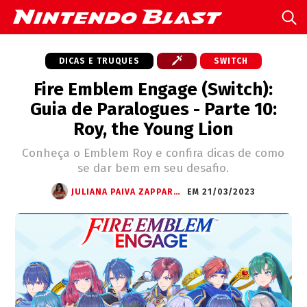
DICAS E TRUQUES
SWITCH
Fire Emblem Engage (Switch):
Guia de Paralogues - Parte 10:
Roy, the Young Lion
Conheça o Emblem Roy e confira dicas de como
se dar bem em seu desafio.
JULIANA PAIVA ZAPPAROLI
EM 21/03/2023