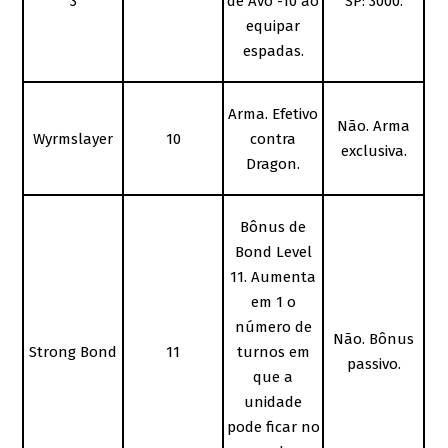
3
de Avo -10 ao
SP: 3000.
equipar
espadas.
Arma. Efetivo
Não. Arma
Wyrmslayer
10
contra
exclusiva.
Dragon.
Bônus de
Bond Level
11. Aumenta
em 1 o
número de
Não. Bônus
Strong Bond
11
turnos em
passivo.
que a
unidade
pode ficar no